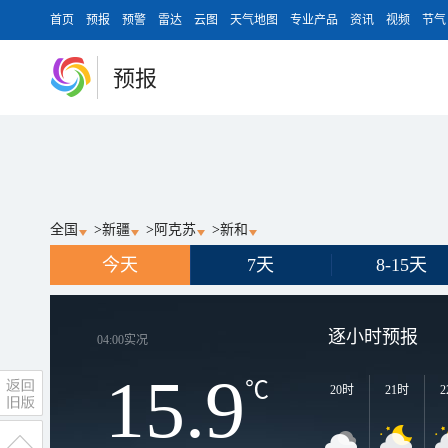
首页
预报
预警
雷达
云图
天气地图
专业产品
资讯
视频
节气
预报
全国
>
新疆
>
阿克苏
>
新和
今天
7天
8-15天
逐小时预报
04:00
实况
15.9
℃
20时
21时
2