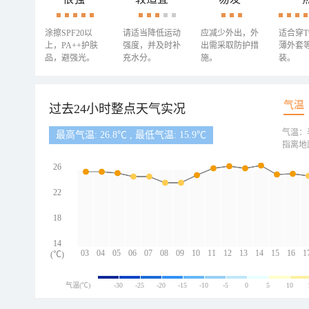
涂擦SPF20以
请适当降低运动
应减少外出，外
适合穿
上，PA++护肤
强度，并及时补
出需采取防护措
薄外套
品，避强光。
充水分。
施。
装。
气温
过去24小时整点天气实况
气温：
最高气温: 26.8℃ , 最低气温: 15.9℃
指离地
26
22
18
14
03
04
05
06
07
08
09
10
11
12
13
14
15
16
1
(℃)
气温(℃)
-30
-25
-20
-15
-10
-5
0
5
10