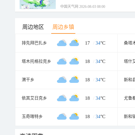
中国天气网 2026-08-03 08:00
周边地区
周边乡镇
17
/
34
°C
排先拜巴扎乡
桑塔
18
/
34
°C
塔木托格拉克乡
塔什
18
/
34
°C
渭干乡
新和
18
/
34
°C
依其艾日克乡
尤鲁
18
/
34
°C
玉奇喀特乡
新和