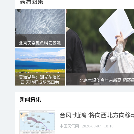
高清图集
北京天空现鱼鳞云景观
青海湖畔：湖光花海长
北京气温创今年来新高 焖蒸
云 天地铺成明亮画卷
新闻资讯
台风“灿鸿”将向西北方向移
中国天气网
2026-08-07
18:10