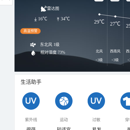
雷达图
16℃
34℃
29℃
27℃
2
高温预警
东北风 1级
北风
西南风
西
相对湿度
73%
<3级
<3级
<
生活助手
紫外线
运动
过敏
穿
很强
较适宜
易发