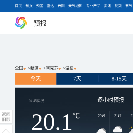
首页
预报
预警
雷达
云图
天气地图
专业产品
资讯
视频
节气
预报
全国
>
新疆
>
阿克苏
>
温宿
今天
7天
8-15天
逐小时预报
04:45
实况
20.1
℃
20时
21时
2