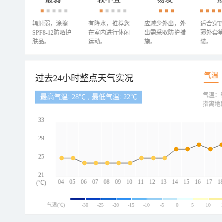
辐射弱，涂擦
有降水，推荐您
应减少外出，外
适合穿
SPF8-12防晒护
在室内进行休闲
出需采取防护措
薄外套
肤品。
运动。
施。
装。
气温
过去24小时整点天气实况
气温：
最高气温: 28℃ , 最低气温: 22℃
指离地
33
29
25
21
04
05
06
07
08
09
10
11
12
13
14
15
16
17
1
(℃)
气温(℃)
-30
-25
-20
-15
-10
-5
0
5
10