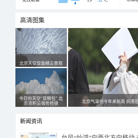
高清图集
北京天空现鱼鳞云景观
今日份天空“显眼包” 北
北京气温创今年来新高 焖蒸
京浓积云强势抢镜
新闻资讯
台风“灿鸿”向西北方向移动