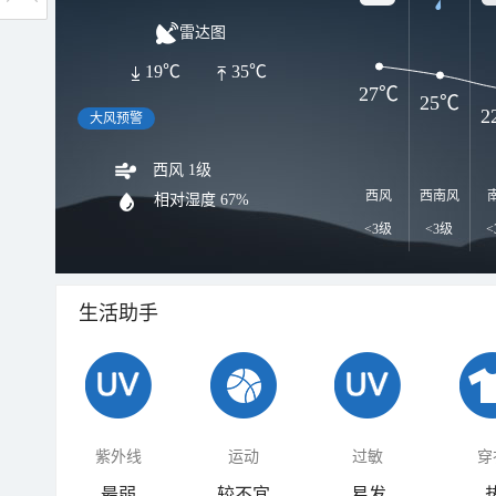
雷达图
19℃
35℃
27℃
25℃
2
大风预警
西风 1级
西风
西南风
相对湿度
67%
<3级
<3级
<
生活助手
紫外线
运动
过敏
穿
最弱
较不宜
易发