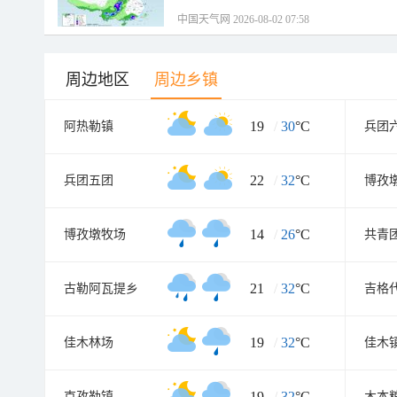
中国天气网 2026-08-02 07:58
周边地区
周边乡镇
19
/
30
°C
阿热勒镇
兵团
22
/
32
°C
兵团五团
14
/
26
°C
博孜墩牧场
共青
21
/
32
°C
古勒阿瓦提乡
吉格
19
/
32
°C
佳木林场
佳木
19
/
32
°C
克孜勒镇
木本