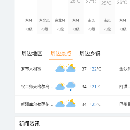
28°C
27°C
26°C
25°C
东风
东北风
东北风
东风
南风
南风
东风
<3级
<3级
<3级
<3级
<3级
<3级
<3级
周边地区
周边景点
周边乡镇
37
/
22
°C
罗布人村寨
金沙
34
/
21
°C
农二师天格尔岛(银沙滩旅游区
阿洪
34
/
25
°C
新疆库尔勒莲花湖旅游区
新闻资讯