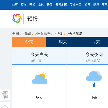
首页
预报
预警
雷达
云图
天气地图
专业产品
资讯
视频
节气
预报
全国
>
新疆
>
巴音郭楞
>
博湖
>
天格尔岛
今天
周末
7天
今天白天
今天夜间
8日（周六）
8日（周六）
多云
小雨