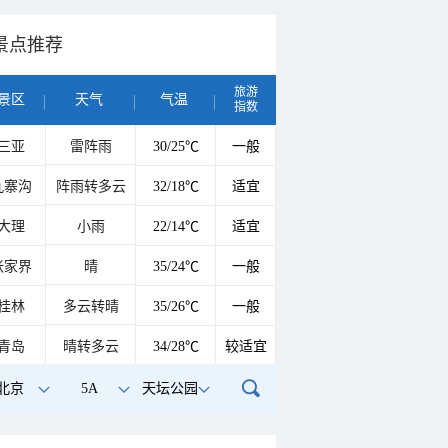
景点推荐
旅游
景区
天气
气温
指数
三亚
雷阵雨
30/25℃
一般
九寨沟
阵雨转多云
32/18℃
适宜
大理
小雨
22/14℃
适宜
张家界
晴
35/24℃
一般
桂林
多云转晴
35/26℃
一般
青岛
晴转多云
34/28℃
较适宜
北京
5A
天坛公园