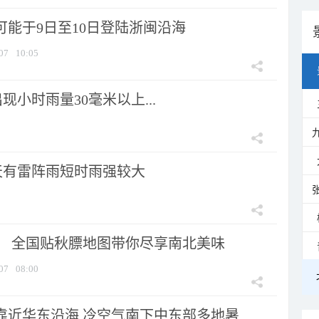
可能于9日至10日登陆浙闽沿海
07
10:05
小时雨量30毫米以上...
天有雷阵雨短时雨强较大
节！ 全国贴秋膘地图带你尽享南北美味
07
08:00
靠近华东沿海 冷空气南下中东部多地暑...