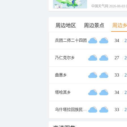
中国天气网 2026-08-03 0
周边地区
周边景点
周边
34
/
2
兵团二师二十四团
27
/
2
乃仁克尔乡
33
/
2
曲惠乡
34
/
2
塔哈其乡
33
/
2
乌什塔拉回族民族乡