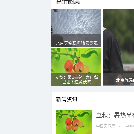
高清图集
北京天空现鱼鳞云景观
立秋：暑热尚存 大自然
北京气温
已埋下红黄伏笔
新闻资讯
立秋：暑热尚
中国天气网
2026-08-