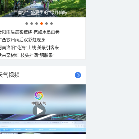
广西南宁：盛夏里的“绿野仙踪”
贵阳雨后晨雾缭绕 宛如水墨画卷
广西钦州雨后双彩虹现身
河南洛阳“花海”上线 美景引客来
秋来栾树红 枝头挂满“胭脂果”
天气视频