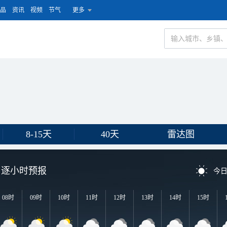
品
资讯
视频
节气
更多
8-15天
40天
雷达图
逐小时预报
今
08时
09时
10时
11时
12时
13时
14时
15时