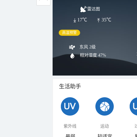
雷达图
17℃
35℃
高温预警
东风 2级
相对湿度
47%
生活助手
紫外线
运动
最弱
较适宜