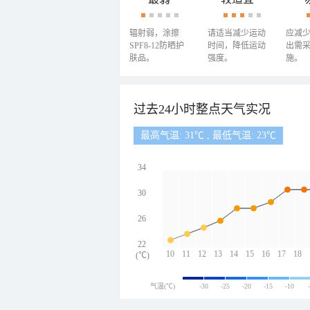
辐射弱，涂擦
请适当减少运动
应减
SPF8-12防晒护
时间，降低运动
出需
肤品。
强度。
施。
过去24小时整点天气实况
最高气温: 31℃ , 最低气温: 23℃
34
30
26
22
10
11
12
13
14
15
16
17
18
(℃)
气温(℃)
-30
-25
-20
-15
-10