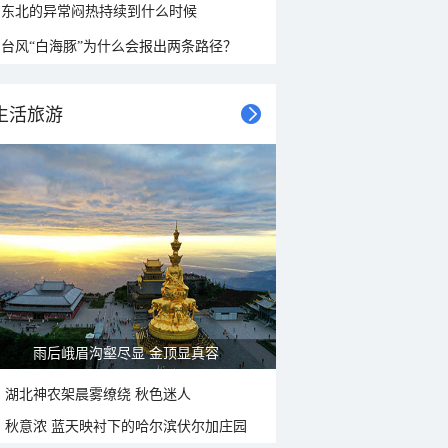
东北的异常闷热持续到什么时候
台风“白海豚”为什么会报出两条路径？
生活旅游
雨后峨眉沟壑尽显 金顶显真容
湖北神农架晨雾缭绕 秋色迷人
秋意浓 蓝天映衬下的哈尔滨伏尔加庄园