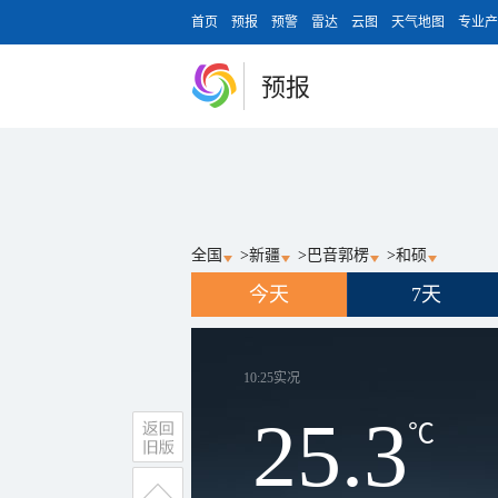
首页
预报
预警
雷达
云图
天气地图
专业产
预报
全国
>
新疆
>
巴音郭楞
>
和硕
今天
7天
10:25
实况
25.3
℃