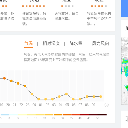
少外出，外
建议穿短衫、短
天气较好，适合
气象条件较不利
采取防护措
裤等清凉夏季服
擦洗汽车。
于空气污染物扩
装。
散。。
气温
相对湿度
降水量
风力风向
气温：表示大气冷热程度的物理量，气象上给出的气温是
指离地面1.5米高度上百叶箱中的空气温度。
(h)
19
20
21
22
23
00
01
02
03
04
05
06
07
08
09
-5
0
5
10
15
20
25
30
35
40
45
50