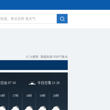
07:30更新
|
数据来源 中央气象台
日日出
07:10
今日日落
21:26
16时
17时
18时
19时
20时
21时
22时
23时
0