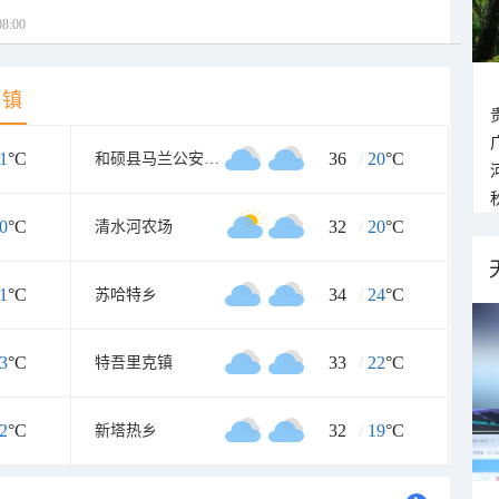
8:00
乡镇
1
°C
36
/
20
°C
和硕县马兰公安管区
0
°C
32
/
20
°C
清水河农场
1
°C
34
/
24
°C
苏哈特乡
3
°C
33
/
22
°C
特吾里克镇
2
°C
32
/
19
°C
新塔热乡