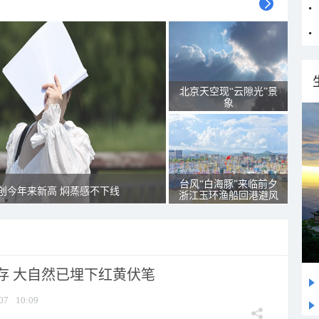
北京天空现“云隙光”景
象
台风“白海豚”来临前夕
创今年来新高 焖蒸感不下线
浙江玉环渔船回港避风
存 大自然已埋下红黄伏笔
07
10:09