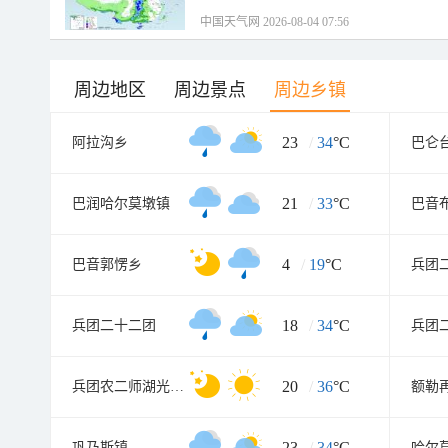
中国天气网 2026-08-04 07:56
周边地区
周边景点
周边乡镇
23
/
34
°C
阿拉沟乡
巴仑
21
/
33
°C
巴润哈尔莫墩镇
巴音
4
/
19
°C
巴音郭愣乡
兵团
18
/
34
°C
兵团二十二团
兵团
20
/
36
°C
兵团农二师湖光糖厂
额勒
23
/
34
°C
巩乃斯镇
哈尔