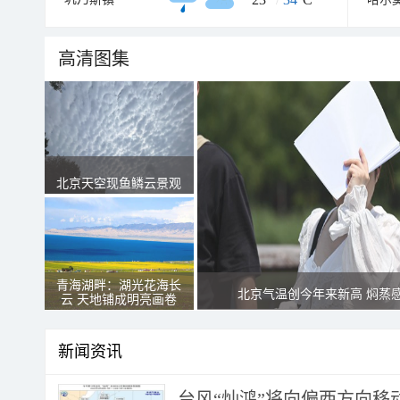
高清图集
北京天空现鱼鳞云景观
青海湖畔：湖光花海长
北京气温创今年来新高 焖蒸
云 天地铺成明亮画卷
新闻资讯
台风“灿鸿”将向偏西方向移