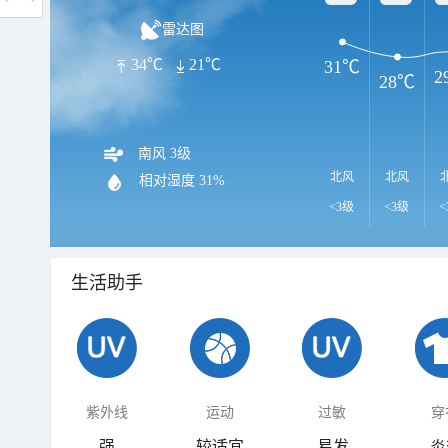
雷达图
34℃
21℃
31℃
2
28℃
南风 3级
北风
北风
相对湿度
31%
<3级
<3级
<
生活助手
紫外线
运动
过敏
穿
强
较适宜
易发
炎