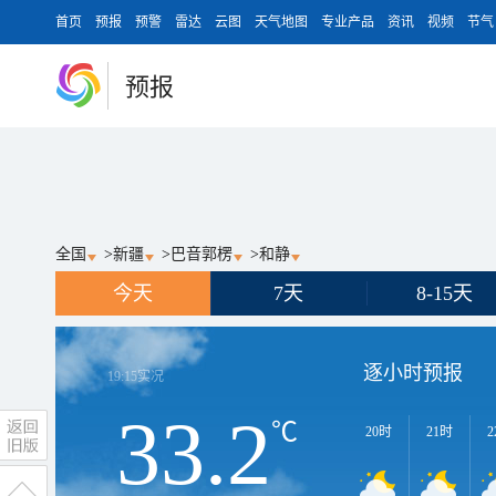
首页
预报
预警
雷达
云图
天气地图
专业产品
资讯
视频
节气
预报
全国
>
新疆
>
巴音郭楞
>
和静
今天
7天
8-15天
逐小时预报
19:15
实况
33.2
℃
20时
21时
2