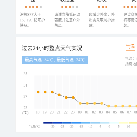
涂擦SPF大于
请适当降低运动
应减少外出，外
建议穿
15、PA+防晒护
强度并注意户外
出需采取防护措
裤等清
肤品。
防风。
施。
装。
气温
过去24小时整点天气实况
气温：
最高气温: 34℃ , 最低气温: 24℃
指离地
35
31
27
23
18
19
20
21
22
23
00
01
02
03
04
05
06
07
0
(℃)
气温(℃)
-30
-25
-20
-15
-10
-5
0
5
10