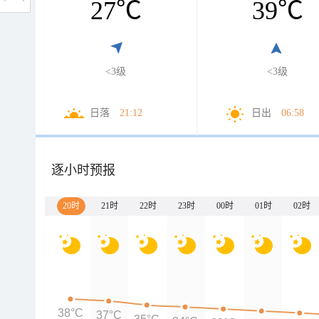
27
℃
39
℃
<3级
<3级
日落
21:12
日出
06:58
逐小时预报
20时
21时
22时
23时
00时
01时
02时
38°C
37°C