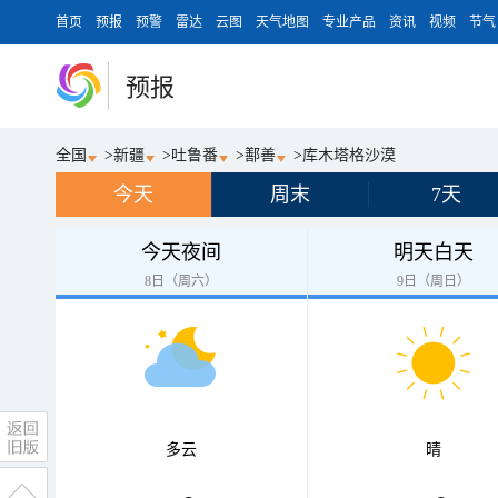
首页
预报
预警
雷达
云图
天气地图
专业产品
资讯
视频
节气
预报
全国
>
新疆
>
吐鲁番
>
鄯善
>
库木塔格沙漠
今天
周末
7天
今天夜间
明天白天
8日（周六）
9日（周日）
多云
晴