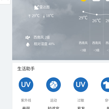
雷达图
29℃
18℃
29℃
26℃
2
西南风 2级
西南风
西南风
西
相对湿度
40%
<3级
<3级
<
生活助手
紫外线
运动
过敏
穿
最弱
较适宜
易发