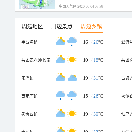
中国天气网 2026-08-04 07:56
周边地区
周边景点
周边乡镇
16
/
26
°C
半截沟镇
碧流
10
/
18
°C
兵团农六师北塔山牧场
兵团
19
/
31
°C
东湾镇
古城
15
/
26
°C
吉布库镇
坎尔
19
/
30
°C
老奇台镇
七户
19
/
32
°C
奇台镇
乔仁