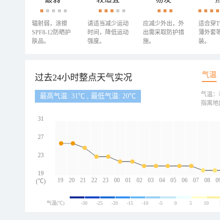
辐射弱，涂擦
请适当减少运动
应减少外出，外
适合穿
SPF8-12防晒护
时间，降低运动
出需采取防护措
薄外套
肤品。
强度。
施。
装。
气温
过去24小时整点天气实况
气温：
最高气温: 31℃ , 最低气温: 20℃
指离地
31
27
23
19
19
20
21
22
23
00
01
02
03
04
05
06
07
08
0
(℃)
气温(℃)
-30
-25
-20
-15
-10
-5
0
5
10