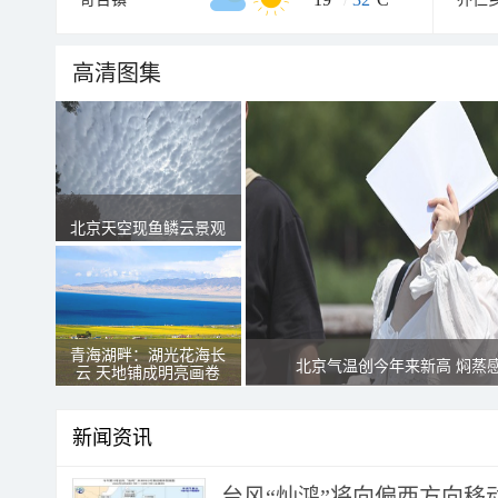
高清图集
北京天空现鱼鳞云景观
青海湖畔：湖光花海长
北京气温创今年来新高 焖蒸
云 天地铺成明亮画卷
新闻资讯
台风“灿鸿”将向偏西方向移