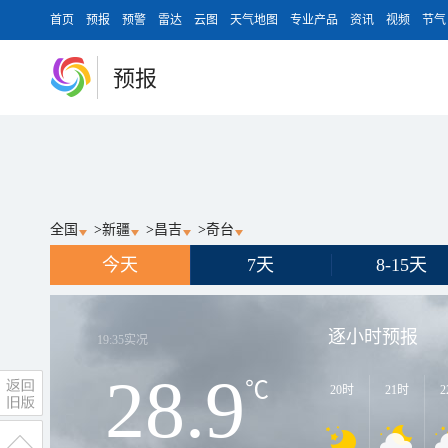
首页
预报
预警
雷达
云图
天气地图
专业产品
资讯
视频
节气
预报
全国
>
新疆
>
昌吉
>
奇台
今天
7天
8-15天
逐小时预报
19:35
实况
28.9
℃
20时
21时
2