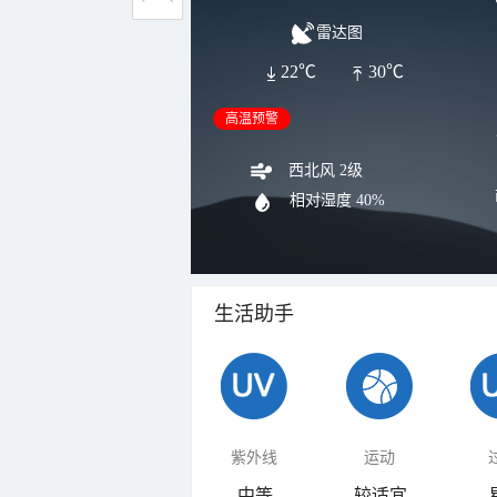
雷达图
22℃
30℃
高温预警
西北风 2级
相对湿度
40%
生活助手
紫外线
运动
中等
较适宜