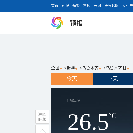
首页
预报
预警
雷达
云图
天气地图
专业产
预报
全国
>
新疆
>
乌鲁木齐
>
乌鲁木齐县
今天
7天
11:50
实况
26.5
℃