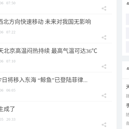
06
07:50
向西北方向快速移动 未来对我国无影响
06
07:22
天北京高温闷热持续 最高气温可达36℃
06
07:10
7日将移入东海 “鲸鱼”已登陆菲律...
06
06:05
拨
生成了
05
20:33