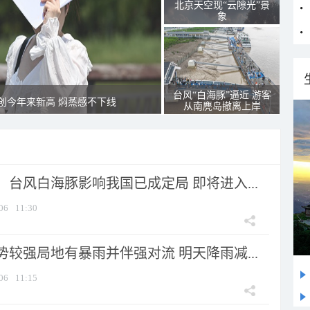
北京天空现“云隙光”景
象
台风“白海豚”逼近 游客
创今年来新高 焖蒸感不下线
从南麂岛撤离上岸
台风白海豚影响我国已成定局 即将进入...
06
11:30
较强局地有暴雨并伴强对流 明天降雨减...
06
11:15