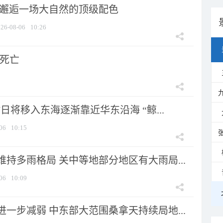
 邂逅一场大自然的顶级配色
26-08-06
10:26
人死亡
7日将移入东海逐渐靠近华东沿海 “鲸...
06
10:15
持多雨格局 关中等地部分地区有大雨局...
06
10:09
一步减弱 中东部大范围桑拿天持续局地...