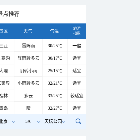
景点推荐
旅游
景区
天气
气温
指数
三亚
雷阵雨
30/25℃
一般
九寨沟
阵雨转多云
30/17℃
适宜
大理
阴转小雨
25/15℃
适宜
张家界
小雨转多云
32/21℃
适宜
桂林
多云
33/25℃
较适宜
青岛
晴
32/27℃
适宜
北京
5A
天坛公园