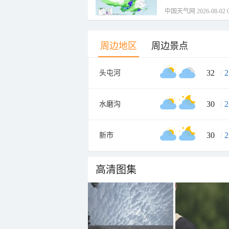
中国天气网 2026-08-02 0
周边地区
周边景点
32
/
2
头屯河
30
/
2
水磨沟
30
/
2
新市
高清图集