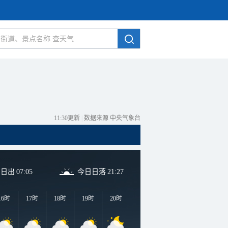
11:30更新
|
数据来源 中央气象台
日日出
07:05
今日日落
21:27
16时
17时
18时
19时
20时
21时
22时
23时
0