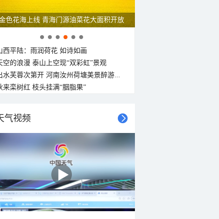
金色花海上线 青海门源油菜花大面积开放
山西平陆：雨润荷花 如诗如画
天空的浪漫 泰山上空现“双彩虹”景观
出水芙蓉次第开 河南汝州荷塘美景醉游...
秋来栾树红 枝头挂满“胭脂果”
天气视频