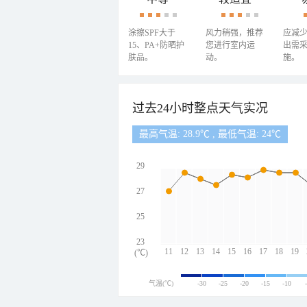
涂擦SPF大于
风力稍强，推荐
应减
15、PA+防晒护
您进行室内运
出需
肤品。
动。
施。
过去24小时整点天气实况
最高气温: 28.9℃ , 最低气温: 24℃
29
27
25
23
11
12
13
14
15
16
17
18
19
(℃)
气温(℃)
-30
-25
-20
-15
-10