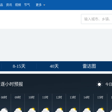
品
资讯
视频
节气
更多
8-15天
40天
雷达图
逐小时预报
今
08时
09时
10时
11时
12时
13时
14时
15时