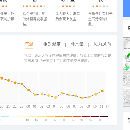
少外出，外
适合穿T恤、短
风力较大，洗车
气象条件有利于
采取防护措
薄外套等夏季服
后会蒙上灰尘。
空气污染物扩
装。
散。
气温
相对湿度
降水量
风力风向
气温：表示大气冷热程度的物理量，气象上给出的气温是
指离地面1.5米高度上百叶箱中的空气温度。
(h)
20
21
22
23
00
01
02
03
04
05
06
07
08
09
10
11
-5
0
5
10
15
20
25
30
35
40
45
50