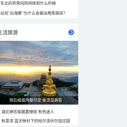
东北的异常闷热持续到什么时候
台风“白海豚”为什么会报出两条路径？
生活旅游
雨后峨眉沟壑尽显 金顶显真容
湖北神农架晨雾缭绕 秋色迷人
秋意浓 蓝天映衬下的哈尔滨伏尔加庄园