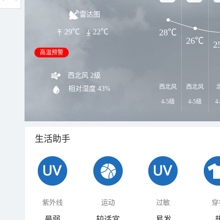
雷达图
28℃
29℃
22℃
26℃
2
高温预警
西北风 2级
西北风
西北风
相对湿度
43%
4-5级
4-5级
4
生活助手
紫外线
运动
过敏
穿
最弱
较适宜
易发