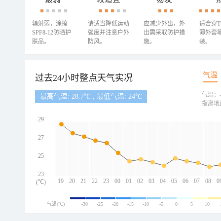
辐射弱，涂擦
请适当降低运动
应减少外出，外
适合穿
SPF8-12防晒护
强度并注意户外
出需采取防护措
薄外套
肤品。
防风。
施。
装。
气温
过去24小时整点天气实况
气温：
最高气温: 28.7℃ , 最低气温: 24℃
指离地
29
27
25
23
19
20
21
22
23
00
01
02
03
04
05
06
07
08
0
(℃)
气温(℃)
-30
-25
-20
-15
-10
-5
0
5
10