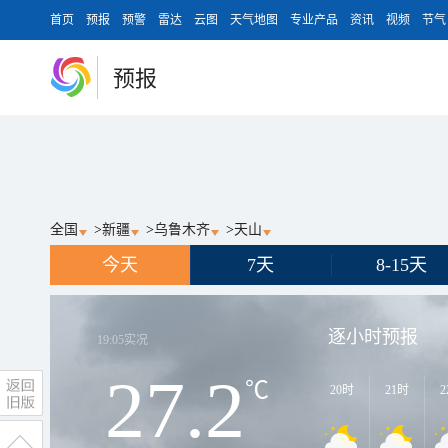
首页
预报
预警
雷达
云图
天气地图
专业产品
资讯
视频
节气
预报
全国
>
新疆
>
乌鲁木齐
>
天山
今天
7天
8-15天
逐小时预报
19:05
实况
27.2
℃
20时
21时
2