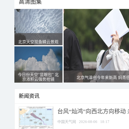
高清图集
北京天空现鱼鳞云景观
今日份天空“显眼包” 北
北京气温创今年来新高 焖蒸
京浓积云强势抢镜
新闻资讯
台风“灿鸿”向西北方向移动
中国天气网
2026-08-06
18:17