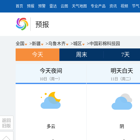
首页
预报
预警
雷达
云图
天气地图
专业产品
资讯
视频
节气
预报
全国
>
新疆
>
乌鲁木齐
>
城区
>
中国彩棉科技园
今天
周末
7天
今天夜间
明天白天
10日（周一）
11日（周二）
多云
阴