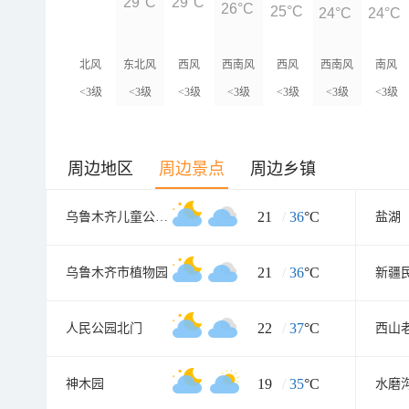
29°C
29°C
26°C
25°C
24°C
24°C
北风
东北风
西风
西南风
西风
西南风
南风
<3级
<3级
<3级
<3级
<3级
<3级
<3级
周边地区
周边景点
周边乡镇
21
/
36
°C
乌鲁木齐儿童公园北门
盐湖
21
/
36
°C
乌鲁木齐市植物园
22
/
37
°C
人民公园北门
西山
19
/
35
°C
神木园
水磨