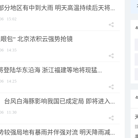
分地区有中到大雨 明天高温持续后天将...
06
15:02
显眼包” 北京浓积云强势抢镜
06
14:35
将登陆华东沿海 浙江福建等地将现猛...
06
14:25
台风白海豚影响我国已成定局 即将进入...
06
11:30
拨
较强局地有暴雨并伴强对流 明天降雨减...