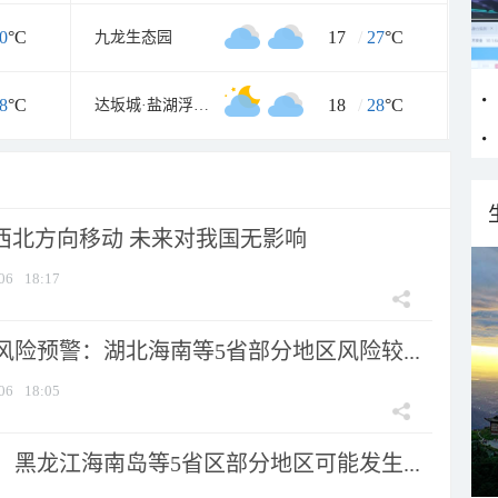
0
°C
17
/
27
°C
九龙生态园
8
°C
18
/
28
°C
达坂城·盐湖浮乐园
向西北方向移动 未来对我国无影响
06
18:17
险预警：湖北海南等5省部分地区风险较...
06
18:05
黑龙江海南岛等5省区部分地区可能发生...