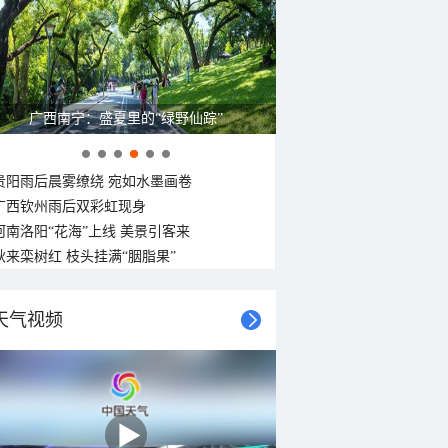
广西南宁：盛夏里的“绿野仙踪”
贵阳雨后晨雾缭绕 宛如水墨画卷
广西钦州雨后双彩虹现身
河南洛阳“花海”上线 美景引客来
秋来栾树红 枝头挂满“胭脂果”
天气视频