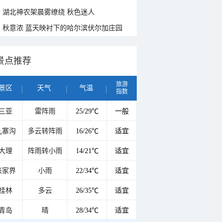
湖北神农架晨雾缭绕 秋色迷人
秋意浓 蓝天映衬下的哈尔滨伏尔加庄园
景点推荐
旅游
景区
天气
气温
指数
三亚
雷阵雨
25/29℃
一般
九寨沟
多云转阵雨
16/26℃
适宜
大理
阵雨转小雨
14/21℃
适宜
张家界
小雨
22/34℃
适宜
桂林
多云
26/35℃
适宜
青岛
晴
28/34℃
适宜