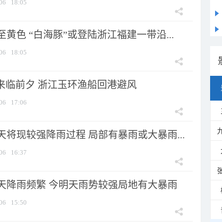
06
18:05
黄色 “白海豚”或登陆浙江福建一带沿...
06
18:05
”来临前夕 浙江玉环渔船回港避风
06
17:06
将现较强降雨过程 局部有暴雨或大暴雨...
06
16:37
天降雨频繁 今明天雨势较强局地有大暴雨
06
15:50