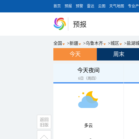
首页
预报
预警
雷达
云图
天气地图
专业产
预报
全国
>
新疆
>
乌鲁木齐
>
城区
>
盐湖
今天
周末
今天夜间
6日（周四）
多云