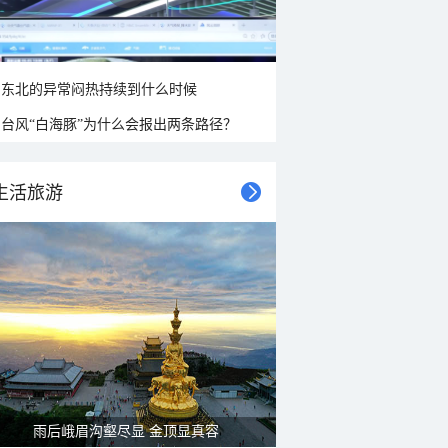
东北的异常闷热持续到什么时候
台风“白海豚”为什么会报出两条路径？
生活旅游
雨后峨眉沟壑尽显 金顶显真容