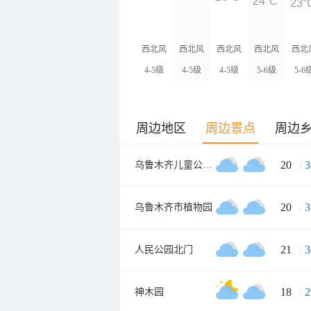
24°C
23°
西北风
西北风
西北风
西北风
西北
4-5级
4-5级
4-5级
5-6级
5-6
周边地区
周边景点
周边
20
/
3
乌鲁木齐儿童公园北门
20
/
3
乌鲁木齐市植物园
21
/
3
人民公园北门
18
/
2
神木园