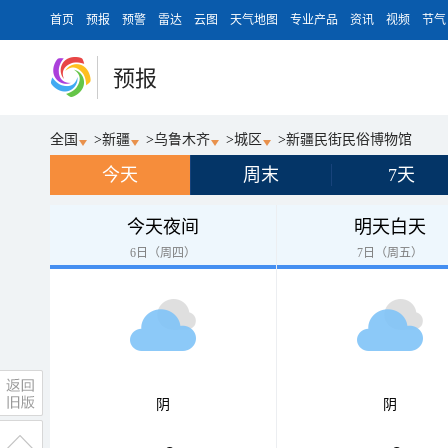
首页
预报
预警
雷达
云图
天气地图
专业产品
资讯
视频
节气
预报
全国
>
新疆
>
乌鲁木齐
>
城区
>
新疆民街民俗博物馆
今天
周末
7天
今天夜间
明天白天
6日（周四）
7日（周五）
阴
阴