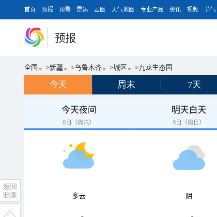
首页
预报
预警
雷达
云图
天气地图
专业产品
资讯
视频
节气
预报
全国
>
新疆
>
乌鲁木齐
>
城区
>
九龙生态园
今天
周末
7天
今天夜间
明天白天
8日（周六）
9日（周日）
多云
阴