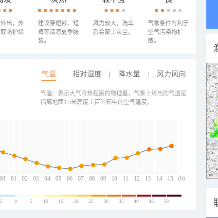
少外出，外
建议穿短衫、短
风力较大，洗车
气象条件有利于
采取防护措
裤等清凉夏季服
后会蒙上灰尘。
空气污染物扩
装。
散。
气温
相对湿度
降水量
风力风向
气温：表示大气冷热程度的物理量，气象上给出的气温是
指离地面1.5米高度上百叶箱中的空气温度。
(h)
00
01
02
03
04
05
06
07
08
09
10
11
12
13
14
15
-5
0
5
10
15
20
25
30
35
40
45
50