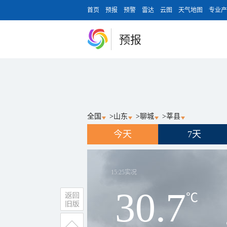
首页
预报
预警
雷达
云图
天气地图
专业产
预报
全国
>
山东
>
聊城
>
莘县
今天
7天
15:25
实况
30.7
℃