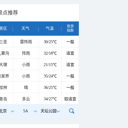
景点推荐
旅游
景区
天气
气温
指数
三亚
雷阵雨
30/25℃
一般
九寨沟
阵雨
32/18℃
适宜
大理
小雨
21/15℃
适宜
张家界
小雨
35/24℃
一般
桂林
晴
36/25℃
一般
青岛
多云
34/27℃
较适宜
北京
5A
天坛公园