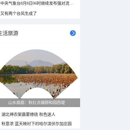
中央气象台8月8日06时继续发布强对流天气蓝色预警
又有两个台风生成了
生活旅游
山水扇面：秋红点缀颐和园西堤
湖北神农架晨雾缭绕 秋色迷人
秋意浓 蓝天映衬下的哈尔滨伏尔加庄园