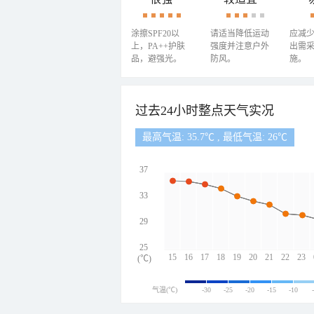
涂擦SPF20以
请适当降低运动
应减
上，PA++护肤
强度并注意户外
出需
品，避强光。
防风。
施。
过去24小时整点天气实况
最高气温: 35.7℃ , 最低气温: 26℃
37
33
29
25
15
16
17
18
19
20
21
22
23
(℃)
气温(℃)
-30
-25
-20
-15
-10