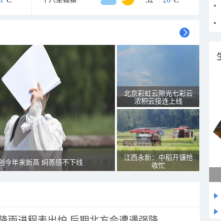
北京彩虹云隙光七彩云
浓积云接连上线
江西永新：中稻开镰抢
创今年来新高 焖蒸感不下线
收忙
 降雨进程表出炉 后期北方会遭遇强降...