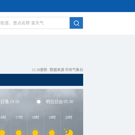
11:30更新
|
数据来源 中央气象台
日日落
19:16
明日日出
05:30
16时
17时
18时
19时
20时
21时
22时
23时
0