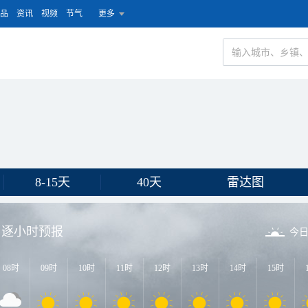
品
资讯
视频
节气
更多
8-15天
40天
雷达图
逐小时预报
今
08时
09时
10时
11时
12时
13时
14时
15时