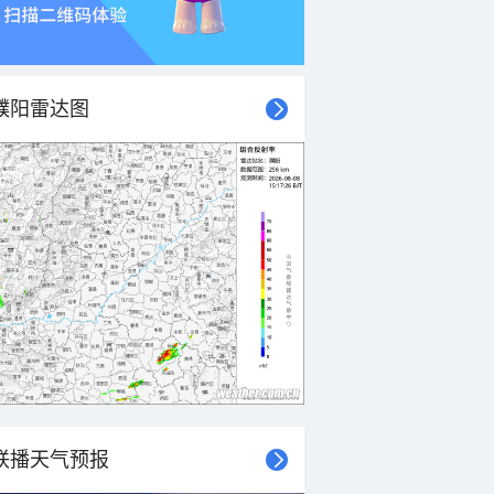
濮阳雷达图
联播天气预报