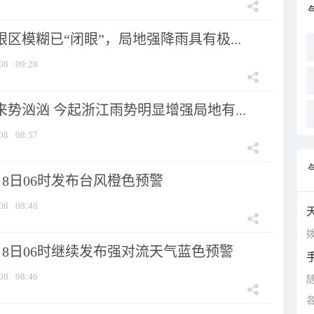
眼区模糊已“闭眼”，局地强降雨具有极...
08
09:28
来势汹汹 今起浙江雨势明显增强局地有...
08
08:57
8日06时发布台风橙色预警
08
08:48
拨
月8日06时继续发布强对流天气蓝色预警
08
08:46