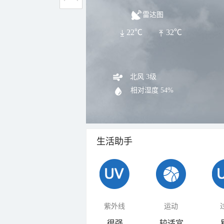
雷达图
22℃
32℃
北风 3级
相对湿度
54%
生活助手
紫外线
运动
很强
较适宜