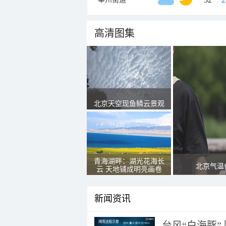
高清图集
北京天空现鱼鳞云景观
青海湖畔：湖光花海长
北京气温
云 天地铺成明亮画卷
新闻资讯
台风“白海豚”