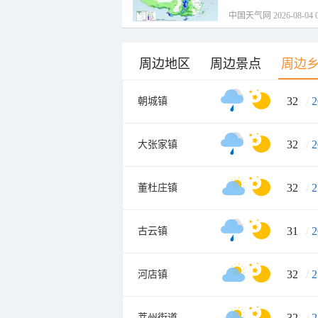
中国天气网 2026-08-04 0
周边地区
周边景点
周边
32
/
2
朝城镇
32
/
2
大张家镇
32
/
2
董杜庄镇
31
/
2
古云镇
32
/
2
河店镇
32
/
2
莘州街道