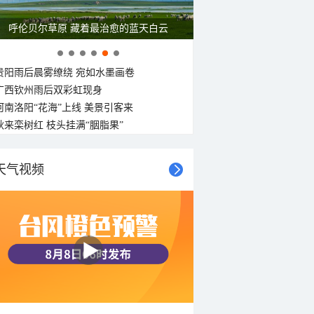
呼伦贝尔草原 藏着最治愈的蓝天白云
贵阳雨后晨雾缭绕 宛如水墨画卷
广西钦州雨后双彩虹现身
河南洛阳“花海”上线 美景引客来
秋来栾树红 枝头挂满“胭脂果”
天气视频