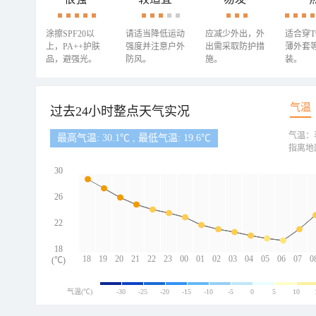
涂擦SPF20以
请适当降低运动
应减少外出，外
适合穿
上，PA++护肤
强度并注意户外
出需采取防护措
薄外套
品，避强光。
防风。
施。
装。
气温
过去24小时整点天气实况
气温：
最高气温: 30.1℃ , 最低气温: 19.6℃
指离地
30
26
22
18
18
19
20
21
22
23
00
01
02
03
04
05
06
07
0
(℃)
气温(℃)
-30
-25
-20
-15
-10
-5
0
5
10