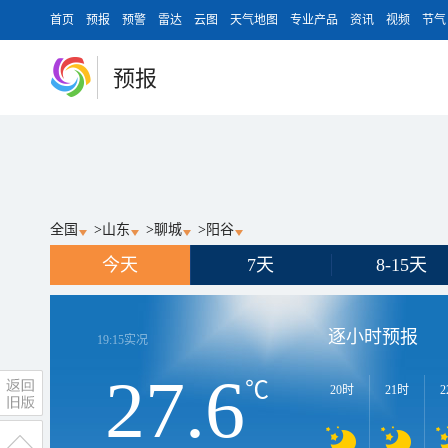
首页
预报
预警
雷达
云图
天气地图
专业产品
资讯
视频
节气
预报
全国
>
山东
>
聊城
>
阳谷
今天
7天
8-15天
逐小时预报
19:15
实况
27.6
℃
20时
21时
2