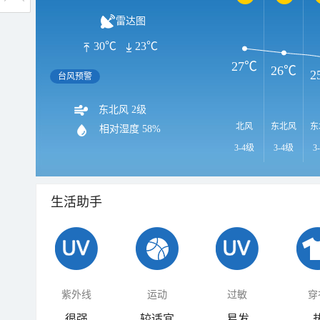
雷达图
30℃
23℃
27℃
26℃
2
台风预警
东北风 2级
北风
东北风
东
相对湿度
58%
3-4级
3-4级
3
生活助手
紫外线
运动
过敏
穿
很强
较适宜
易发