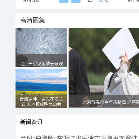
高清图集
北京天空现鱼鳞云景观
青海湖畔：湖光花海长
北京气温创今年来新高 焖蒸
云 天地铺成明亮画卷
新闻资讯
台风“白海豚”在浙江省乐清市沿海再次登陆