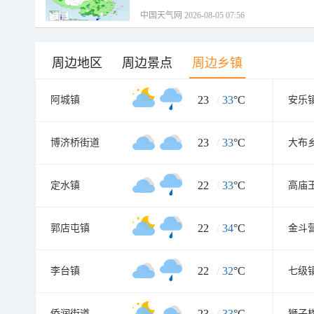
中国天气网 2026-08-05 07:56
周边地区
周边景点
周边乡镇
23
/
33
°C
阿城镇
安乐
23
/
33
°C
博济桥街道
大布
22
/
33
°C
定水镇
高庙
22
/
34
°C
郭店屯镇
金斗
22
/
32
°C
李台镇
七级
23
/
33
°C
侨润街道
狮子