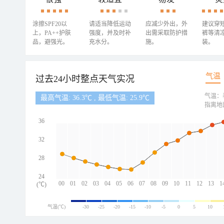
涂擦SPF20以
请适当降低运动
应减少外出，外
建议穿
上，PA++护肤
强度，并及时补
出需采取防护措
裤等清
品，避强光。
充水分。
施。
装。
气温
过去24小时整点天气实况
气温：
最高气温: 36.3℃ , 最低气温: 25.9℃
指离地
36
32
28
24
00
01
02
03
04
05
06
07
08
09
10
11
12
13
1
(℃)
气温(℃)
-30
-25
-20
-15
-10
-5
0
5
10