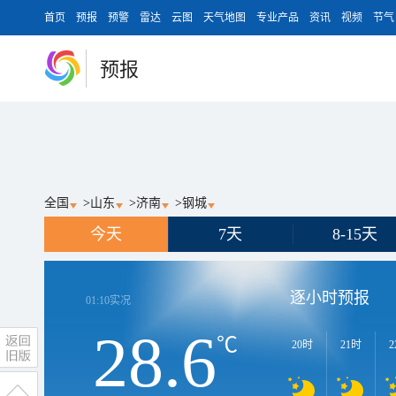
首页
预报
预警
雷达
云图
天气地图
专业产品
资讯
视频
节气
预报
全国
>
山东
>
济南
>
钢城
今天
7天
8-15天
逐小时预报
01:10
实况
28.6
℃
20时
21时
2