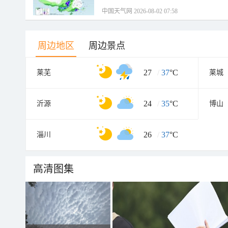
中国天气网 2026-08-02 07:58
周边地区
周边景点
27
/
37
°C
莱芜
莱城
24
/
35
°C
沂源
博山
26
/
37
°C
淄川
高清图集