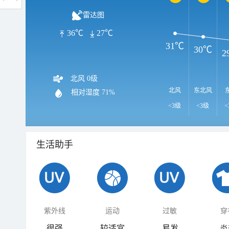
雷达图
36℃
27℃
31℃
30℃
2
北风 0级
北风
东北风
相对湿度
71%
<3级
<3级
<
生活助手
紫外线
运动
过敏
穿
很强
较适宜
易发
炎