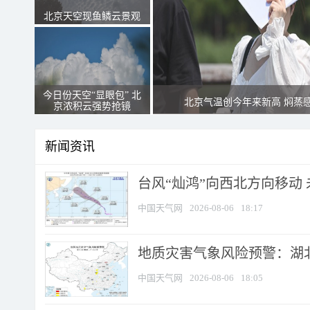
北京天空现鱼鳞云景观
今日份天空“显眼包” 北
北京气温创今年来新高 焖蒸
京浓积云强势抢镜
新闻资讯
台风“灿鸿”向西北方向移动
中国天气网
2026-08-06
18:17
地质灾害气象风险预警：湖北
中国天气网
2026-08-06
18:05