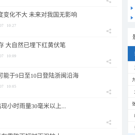
强度变化不大 未来对我国无影响
07
10:27
存 大自然已埋下红黄伏笔
07
10:09
可能于9日至10日登陆浙闽沿海
07
10:05
小时雨量30毫米以上...