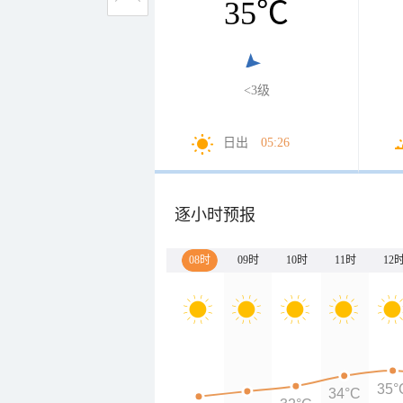
35
℃
<3级
日出
05:26
逐小时预报
08时
09时
10时
11时
12
35°
34°C