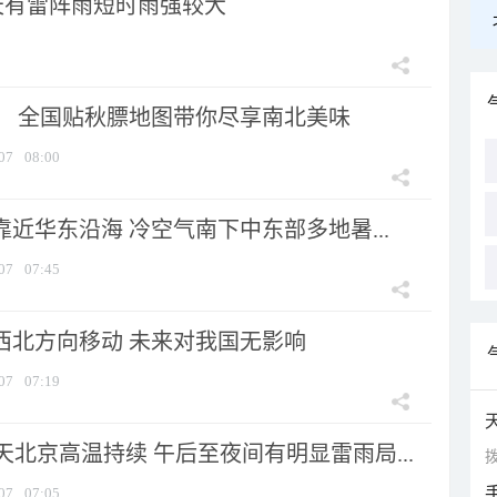
天有雷阵雨短时雨强较大
节！ 全国贴秋膘地图带你尽享南北美味
07
08:00
靠近华东沿海 冷空气南下中东部多地暑...
07
07:45
向西北方向移动 未来对我国无影响
07
07:19
北京高温持续 午后至夜间有明显雷雨局...
拨
07
07:05