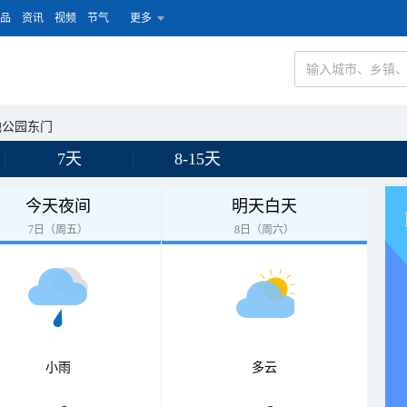
品
资讯
视频
节气
更多
地公园东门
7天
8-15天
今天夜间
明天白天
7日（周五）
8日（周六）
小雨
多云