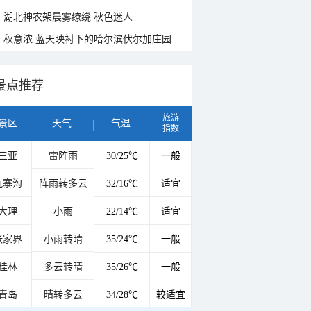
湖北神农架晨雾缭绕 秋色迷人
秋意浓 蓝天映衬下的哈尔滨伏尔加庄园
景点推荐
旅游
景区
天气
气温
指数
三亚
雷阵雨
30/25℃
一般
九寨沟
阵雨转多云
32/16℃
适宜
大理
小雨
22/14℃
适宜
张家界
小雨转晴
35/24℃
一般
桂林
多云转晴
35/26℃
一般
青岛
晴转多云
34/28℃
较适宜