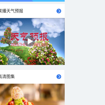
联播天气预报
21时
22时
23时
00时
01时
02时
03时
04时
高清图集