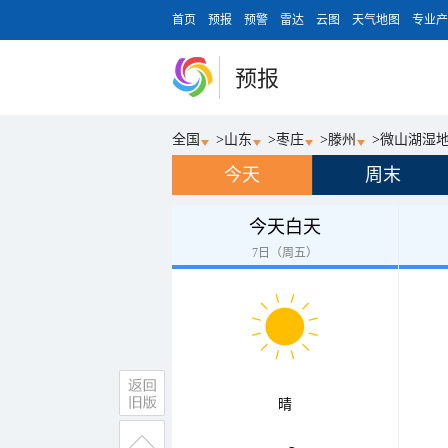
首页
预报
预警
雷达
云图
天气地图
专业产
预报
全国
>
山东
>
枣庄
>
滕州
>
微山湖湿
今天
周末
今天白天
7日（周五）
晴