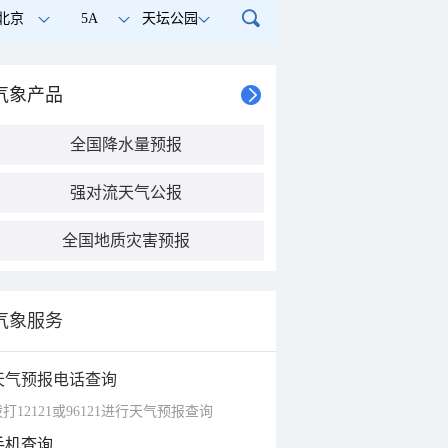
北京
5A
天坛公园
气象产品
全国降水量预报
强对流天气公报
全国地质灾害预报
气象服务
天气预报电话查询
打12121或96121进行天气预报查询
手机查询