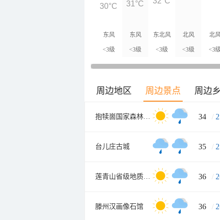
32°C
31°C
30°C
东风
东风
东北风
北风
北
<3级
<3级
<3级
<3级
<3
周边地区
周边景点
周边
34
/
2
抱犊崮国家森林公园
35
/
2
台儿庄古城
36
/
2
莲青山省级地质公园
36
/
2
滕州汉画像石馆