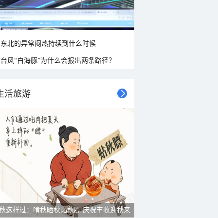
东北的异常闷热持续到什么时候
台风“白海豚”为什么会报出两条路径？
生活旅游
雨后峨眉沟壑尽显 金顶显真容