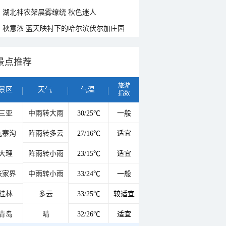
湖北神农架晨雾缭绕 秋色迷人
秋意浓 蓝天映衬下的哈尔滨伏尔加庄园
景点推荐
旅游
景区
天气
气温
指数
三亚
中雨转大雨
30/25℃
一般
九寨沟
阵雨转多云
27/16℃
适宜
大理
阵雨转小雨
23/15℃
适宜
张家界
中雨转小雨
33/24℃
一般
桂林
多云
33/25℃
较适宜
青岛
晴
32/26℃
适宜