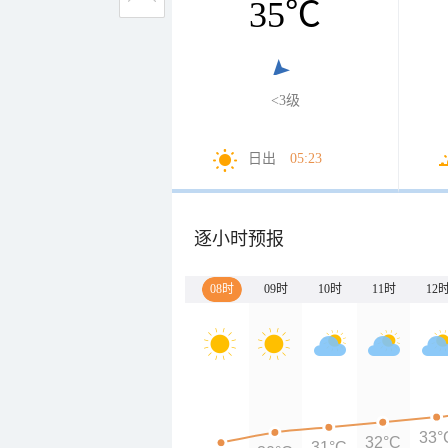
35
℃
<3级
日出
05:23
逐小时预报
08时
09时
10时
11时
12
33°
32°C
31°C