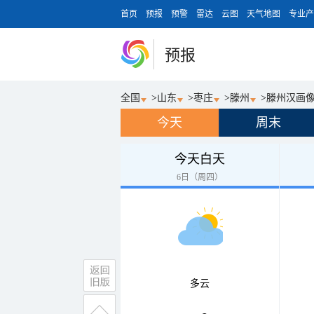
首页
预报
预警
雷达
云图
天气地图
专业产
预报
全国
>
山东
>
枣庄
>
滕州
>
滕州汉画
今天
周末
今天白天
6日（周四）
多云