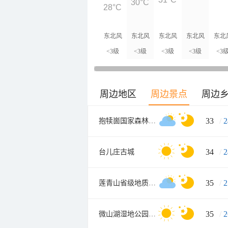
30°C
28°C
东北风
东北风
东北风
东北风
东北
<3级
<3级
<3级
<3级
<3
周边地区
周边景点
周边
33
/
2
抱犊崮国家森林公园
34
/
2
台儿庄古城
35
/
2
莲青山省级地质公园
35
/
2
微山湖湿地公园东门