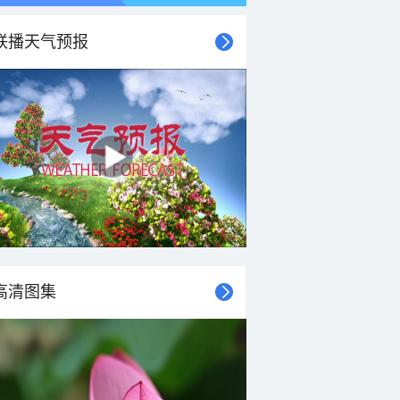
联播天气预报
21时
22时
23时
00时
01时
02时
03时
04时
高清图集