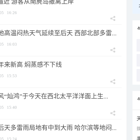
”逼近 游客从南麂岛撤离上岸
05
16:26
高温闷热天气延续至后天 西部北部多雷...
05
16:03
年来新高 焖蒸感不下线
05
15:53
风“灿鸿”于今天在西北太平洋洋面上生...
05
15:40
天多雷雨局地有中到大雨 哈尔滨等地闷...
拨
05
15:24