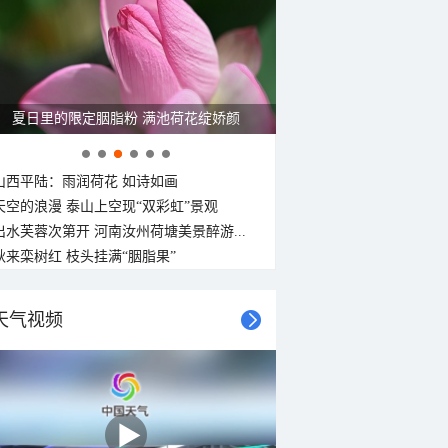
29°C
28°C
28°C
27°C
27°C
26°C
26°C
26°C
南风
东南风
东南风
东南风
东南风
东南风
南风
南风
<3级
<3级
<3级
<3级
<3级
<3级
<3级
<3级
夏日里的限定胭脂粉 满池荷花绽娇颜
山西平陆：雨润荷花 如诗如画
天空的浪漫 泰山上空现“双彩虹”景观
出水芙蓉次第开 河南汝州荷塘美景醉游...
秋来栾树红 枝头挂满“胭脂果”
天气视频