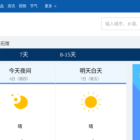
品
资讯
视频
节气
更多
像石馆
7天
8-15天
今天夜间
明天白天
6日（周四）
7日（周五）
晴
晴