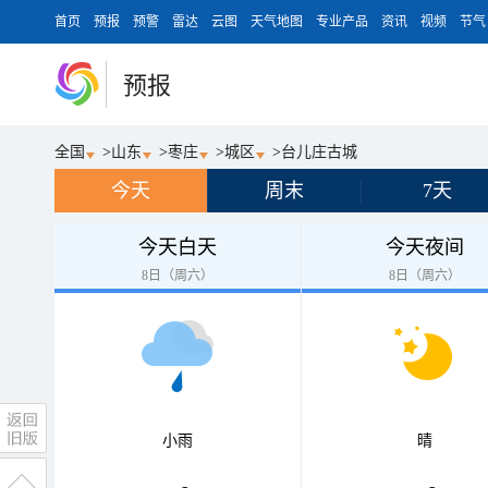
首页
预报
预警
雷达
云图
天气地图
专业产品
资讯
视频
节气
预报
全国
>
山东
>
枣庄
>
城区
>
台儿庄古城
今天
周末
7天
今天白天
今天夜间
8日（周六）
8日（周六）
小雨
晴