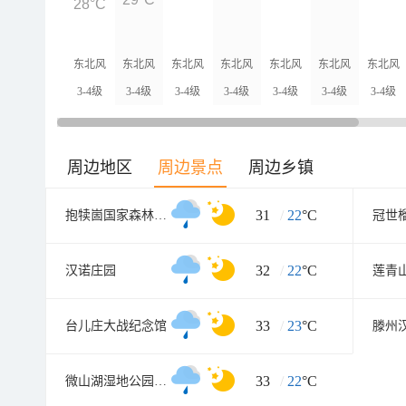
28°C
东北风
东北风
东北风
东北风
东北风
东北风
东北风
3-4级
3-4级
3-4级
3-4级
3-4级
3-4级
3-4级
周边地区
周边景点
周边乡镇
31
/
22
°C
抱犊崮国家森林公园
冠世
32
/
22
°C
汉诺庄园
33
/
23
°C
台儿庄大战纪念馆
滕州
33
/
22
°C
微山湖湿地公园东门