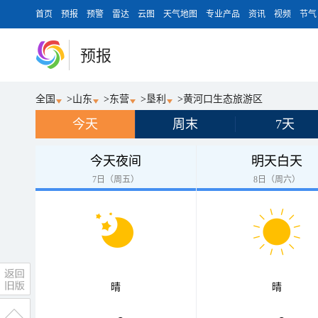
首页
预报
预警
雷达
云图
天气地图
专业产品
资讯
视频
节气
预报
全国
>
山东
>
东营
>
垦利
>
黄河口生态旅游区
今天
周末
7天
今天夜间
明天白天
7日（周五）
8日（周六）
晴
晴