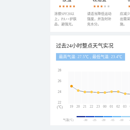
涂擦SPF20以
请适当降低运动
应减
上，PA++护肤
强度，并及时补
出需
品，避强光。
充水分。
施。
过去24小时整点天气实况
最高气温: 27.5℃ , 最低气温: 23.4℃
28
26
24
22
19
20
21
22
23
00
01
02
03
(℃)
气温(℃)
-30
-25
-20
-15
-10