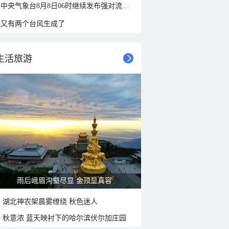
中央气象台8月8日06时继续发布强对流天气蓝色预警
又有两个台风生成了
生活旅游
雨后峨眉沟壑尽显 金顶显真容
湖北神农架晨雾缭绕 秋色迷人
秋意浓 蓝天映衬下的哈尔滨伏尔加庄园