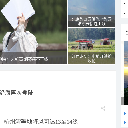
北京彩虹云隙光七彩云
浓积云接连上线
江西永新：中稻开镰抢
创今年来新高 焖蒸感不下线
收忙
市沿海再次登陆
：杭州湾等地阵风可达13至14级