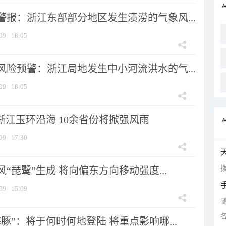
警报：浙江东部部分地区发生渍涝的气象风...
09
18:05
风险预警：浙江局地发生中小河流洪水的气...
09
18:05
浙江玉环沿海 10余省份将掀强风雨
09
17:30
拨
风“琵鹭”生成 将向偏东方向移动强度...
09
15:09
豚”：将于何时何地登陆 将重点影响哪...