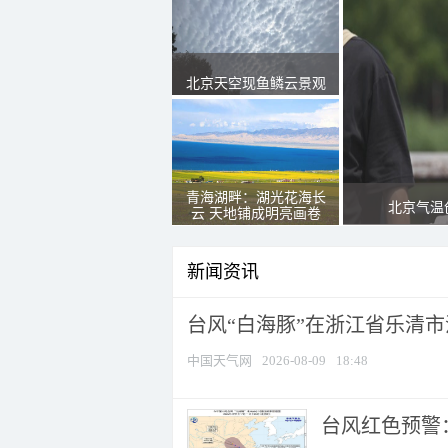
北京天空现鱼鳞云景观
青海湖畔：湖光花海长
北京气温
云 天地铺成明亮画卷
新闻资讯
台风“白海豚”在浙江省乐清
中国天气网
2026-08-09
18:48
​台风红色预警