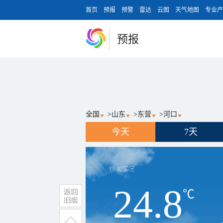
首页
预报
预警
雷达
云图
天气地图
专业产
预报
全国
>
山东
>
东营
>
河口
今天
7天
19:40
实况
24.8
℃