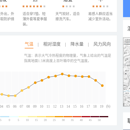
少外出，外
适合穿T恤、短
天气较好，适合
易感人群应适当
采取防护措
薄外套等夏季服
擦洗汽车。
减少室外活动。
装。
气温
相对湿度
降水量
风力风向
气温：表示大气冷热程度的物理量，气象上给出的气温是
指离地面1.5米高度上百叶箱中的空气温度。
(h)
04
05
06
07
08
09
10
11
12
13
14
15
16
17
18
19
-5
0
5
10
15
20
25
30
35
40
45
50