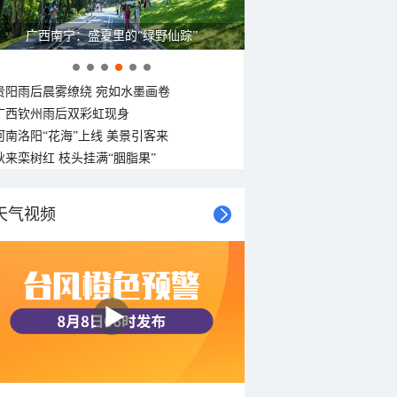
广西南宁：盛夏里的“绿野仙踪”
贵阳雨后晨雾缭绕 宛如水墨画卷
广西钦州雨后双彩虹现身
河南洛阳“花海”上线 美景引客来
秋来栾树红 枝头挂满“胭脂果”
天气视频