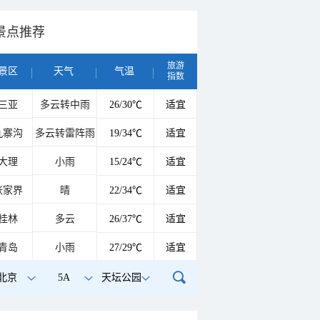
景点推荐
旅游
景区
天气
气温
指数
三亚
多云转中雨
26/30℃
适宜
九寨沟
多云转雷阵雨
19/34℃
适宜
大理
小雨
15/24℃
适宜
张家界
晴
22/34℃
适宜
桂林
多云
26/37℃
适宜
青岛
小雨
27/29℃
适宜
北京
5A
天坛公园