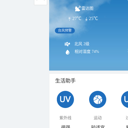
雷达图
27℃
25℃
台风预警
北风 2级
相对湿度
74%
生活助手
紫外线
运动
很强
较适宜