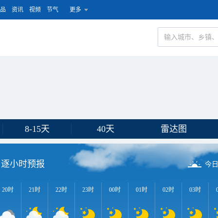
品
资讯
视频
节气
更多
8-15天
40天
雷达图
逐小时预报
今
20时
21时
22时
23时
00时
01时
02时
03时