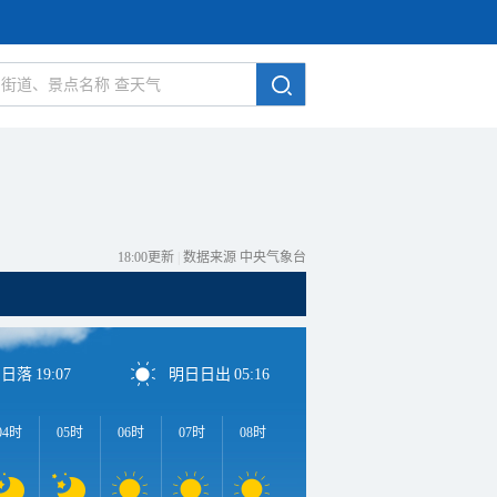
18:00更新
|
数据来源 中央气象台
日日落
19:07
明日日出
05:16
04时
05时
06时
07时
08时
09时
10时
11时
1