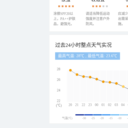
涂擦SPF20以
请适当降低运动
应减
上，PA++护肤
强度并注意户外
出需
品，避强光。
防风。
施。
过去24小时整点天气实况
最高气温: 28℃ , 最低气温: 23.6℃
28
26
24
22
20
21
22
23
00
01
02
03
04
(℃)
气温(℃)
-30
-25
-20
-15
-10