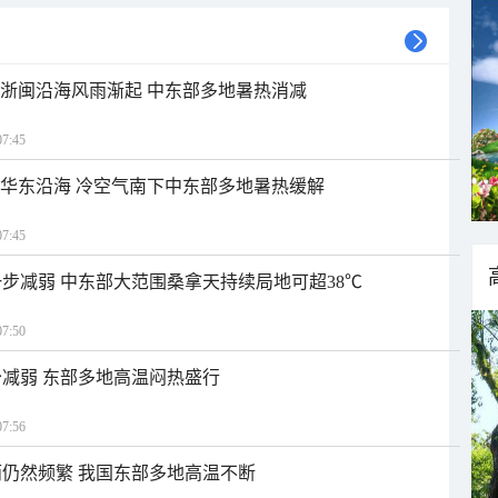
近浙闽沿海风雨渐起 中东部多地暑热消减
7:45
近华东沿海 冷空气南下中东部多地暑热缓解
7:45
步减弱 中东部大范围桑拿天持续局地可超38℃
7:50
减弱 东部多地高温闷热盛行
7:56
仍然频繁 我国东部多地高温不断