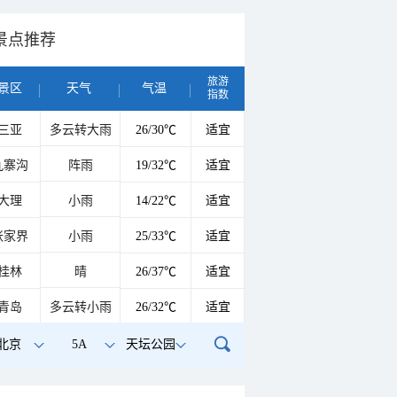
景点推荐
旅游
景区
天气
气温
指数
三亚
多云转大雨
26/30℃
适宜
九寨沟
阵雨
19/32℃
适宜
大理
小雨
14/22℃
适宜
张家界
小雨
25/33℃
适宜
桂林
晴
26/37℃
适宜
青岛
多云转小雨
26/32℃
适宜
北京
5A
天坛公园