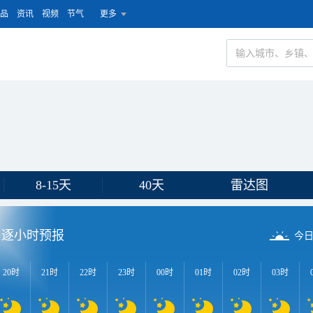
品
资讯
视频
节气
更多
8-15天
40天
雷达图
逐小时预报
今
20时
21时
22时
23时
00时
01时
02时
03时