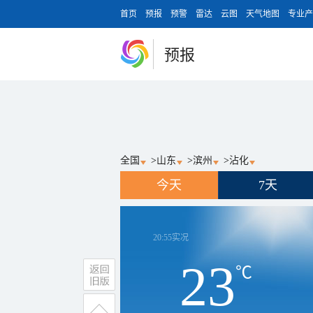
首页
预报
预警
雷达
云图
天气地图
专业产
预报
全国
>
山东
>
滨州
>
沾化
今天
7天
20:55
实况
23
℃