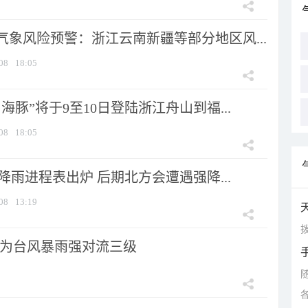
气象风险预警：浙江云南新疆等部分地区风...
08
18:05
海豚”将于9至10日登陆浙江舟山到福...
08
18:05
 降雨进程表出炉 后期北方会遭遇强降...
08
13:19
拨
为台风暴雨强对流三级