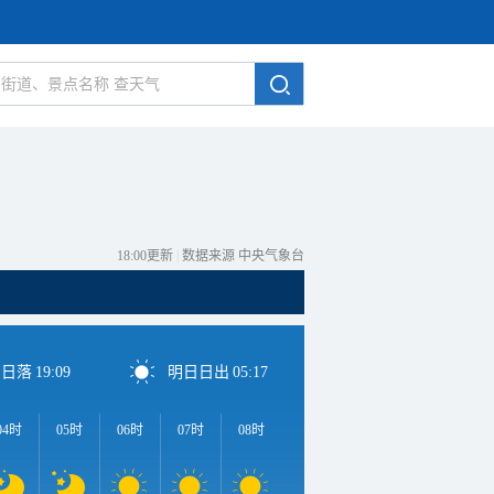
18:00更新
|
数据来源 中央气象台
日日落
19:09
明日日出
05:17
04时
05时
06时
07时
08时
09时
10时
11时
1