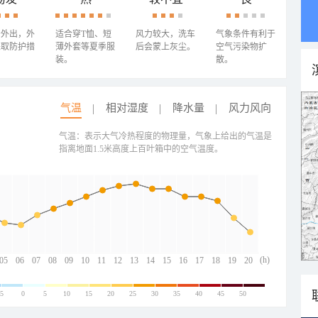
少外出，外
适合穿T恤、短
风力较大，洗车
气象条件有利于
采取防护措
薄外套等夏季服
后会蒙上灰尘。
空气污染物扩
装。
散。
气温
相对湿度
降水量
风力风向
气温：表示大气冷热程度的物理量，气象上给出的气温是
指离地面1.5米高度上百叶箱中的空气温度。
(h)
05
06
07
08
09
10
11
12
13
14
15
16
17
18
19
20
-5
0
5
10
15
20
25
30
35
40
45
50