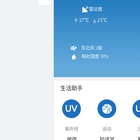
雷达图
27℃
23℃
东北风 2级
相对湿度
59%
生活助手
紫外线
运动
很强
较适宜