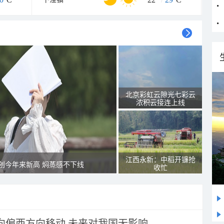
北京彩虹云隙光七彩云
浓积云接连上线
江西永新：中稻开镰抢
创今年来新高 焖蒸感不下线
收忙
将向偏西方向移动 未来对我国无影响