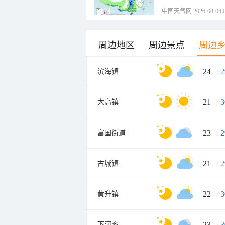
中国天气网 2026-08-04 0
周边地区
周边景点
周边
24
/
2
滨海镇
21
/
3
大高镇
23
/
2
富国街道
21
/
2
古城镇
22
/
3
黄升镇
23
/
3
下河乡