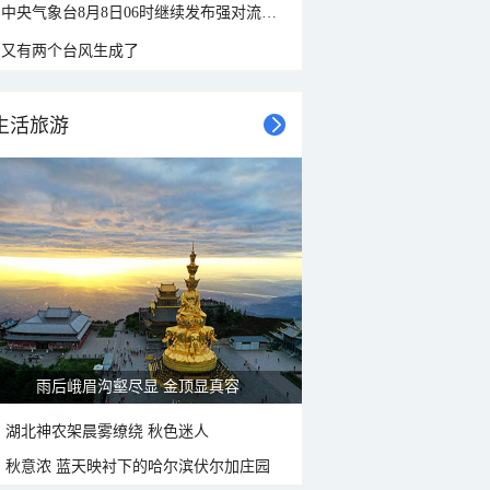
中央气象台8月8日06时继续发布强对流天气蓝色预警
又有两个台风生成了
生活旅游
雨后峨眉沟壑尽显 金顶显真容
湖北神农架晨雾缭绕 秋色迷人
秋意浓 蓝天映衬下的哈尔滨伏尔加庄园