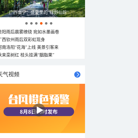
广西南宁：盛夏里的“绿野仙踪”
贵阳雨后晨雾缭绕 宛如水墨画卷
广西钦州雨后双彩虹现身
河南洛阳“花海”上线 美景引客来
秋来栾树红 枝头挂满“胭脂果”
天气视频