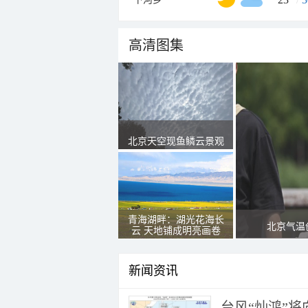
高清图集
北京天空现鱼鳞云景观
青海湖畔：湖光花海长
北京气温
云 天地铺成明亮画卷
新闻资讯
台风“灿鸿”