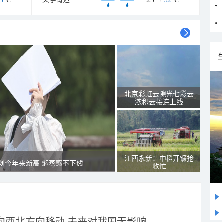
北京彩虹云隙光七彩云
浓积云接连上线
江西永新：中稻开镰抢
创今年来新高 焖蒸感不下线
收忙
将向西北方向移动 未来对我国无影响