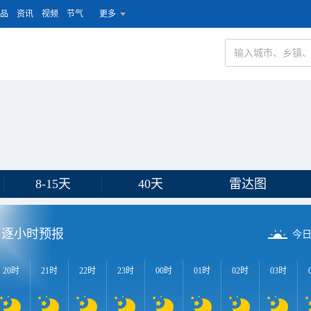
品
资讯
视频
节气
更多
8-15天
40天
雷达图
逐小时预报
今
20时
21时
22时
23时
00时
01时
02时
03时