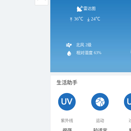
雷达图
36℃
24℃
北风 2级
相对湿度
63%
生活助手
紫外线
运动
很强
较适宜