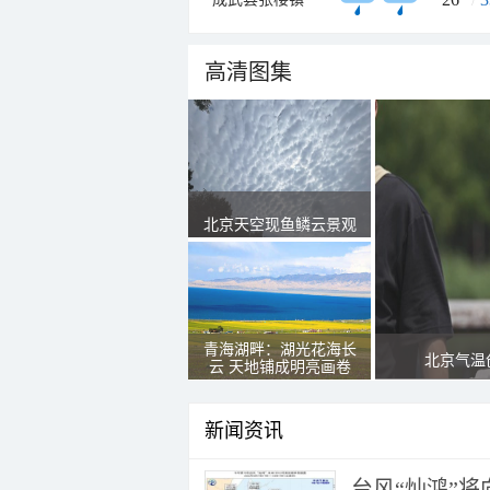
高清图集
北京天空现鱼鳞云景观
青海湖畔：湖光花海长
北京气温
云 天地铺成明亮画卷
新闻资讯
台风“灿鸿”