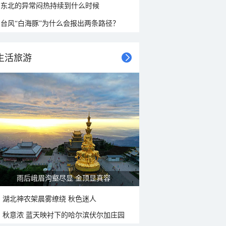
东北的异常闷热持续到什么时候
台风“白海豚”为什么会报出两条路径？
生活旅游
雨后峨眉沟壑尽显 金顶显真容
湖北神农架晨雾缭绕 秋色迷人
秋意浓 蓝天映衬下的哈尔滨伏尔加庄园