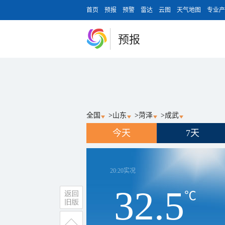
首页
预报
预警
雷达
云图
天气地图
专业产
预报
全国
>
山东
>
菏泽
>
成武
今天
7天
20:20
实况
32.5
℃