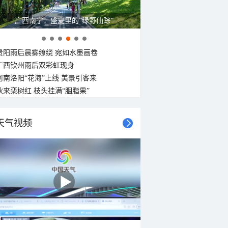
广西南宁：盛夏里的“绿野仙踪”
贵阳雨后晨雾缭绕 宛如水墨画卷
广西钦州雨后双彩虹现身
河南洛阳“花海”上线 美景引客来
秋来栾树红 枝头挂满“胭脂果”
天气视频