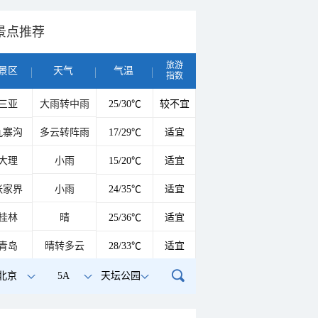
景点推荐
旅游
景区
天气
气温
指数
三亚
大雨转中雨
25/30℃
较不宜
九寨沟
多云转阵雨
17/29℃
适宜
大理
小雨
15/20℃
适宜
张家界
小雨
24/35℃
适宜
桂林
晴
25/36℃
适宜
青岛
晴转多云
28/33℃
适宜
北京
5A
天坛公园