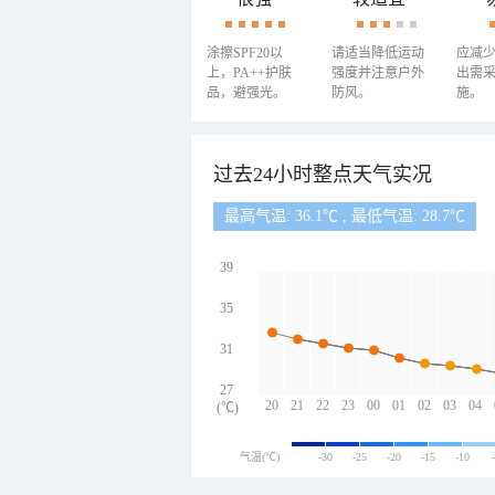
涂擦SPF20以
请适当降低运动
应减
上，PA++护肤
强度并注意户外
出需
品，避强光。
防风。
施。
过去24小时整点天气实况
最高气温: 36.1℃ , 最低气温: 28.7℃
39
35
31
27
20
21
22
23
00
01
02
03
04
(℃)
气温(℃)
-30
-25
-20
-15
-10