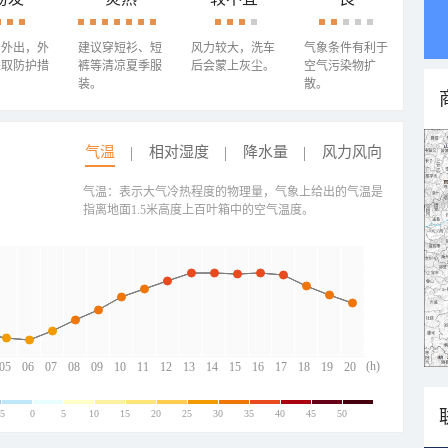
少外出，外
建议穿短衫、短
风力较大，洗车
气象条件有利于
采取防护措
裤等清凉夏季服
后会蒙上灰尘。
空气污染物扩
装。
散。
气温
相对湿度
降水量
风力风向
气温：表示大气冷热程度的物理量，气象上给出的气温是
指离地面1.5米高度上百叶箱中的空气温度。
(h)
05
06
07
08
09
10
11
12
13
14
15
16
17
18
19
20
-5
0
5
10
15
20
25
30
35
40
45
50