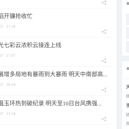
稻开镰抢收忙
07
17:26
光七彩云浓积云接连上线
07
17:07
增多局地有暴雨到大暴雨 明天中南部高...
07
16:10
拨
玉环热到破纪录 明天至10日台风携强...
07
15:34