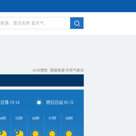
18:00更新
|
数据来源 中央气象台
日日落
19:14
明日日出
05:31
04时
05时
06时
07时
08时
09时
10时
11时
1