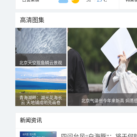
高清图集
北京天空现鱼鳞云景观
青海湖畔：湖光花海长
北京气温创今年来新高 焖蒸
云 天地铺成明亮画卷
新闻资讯
四问台风“白海豚”：将于何时