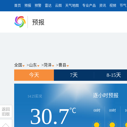
首页
预报
预警
雷达
云图
天气地图
专业产品
资讯
视频
节气
预报
全国
>
山东
>
菏泽
>
曹县
今天
7天
8-15天
逐小时预报
14:25
实况
30.7
℃
08时
09时
1