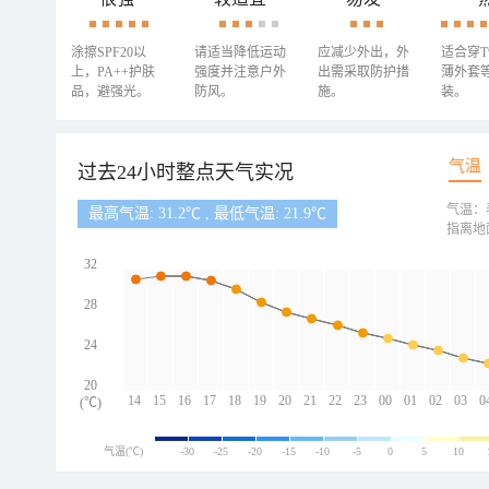
涂擦SPF20以
请适当降低运动
应减少外出，外
适合穿
上，PA++护肤
强度并注意户外
出需采取防护措
薄外套
品，避强光。
防风。
施。
装。
气温
过去24小时整点天气实况
气温：
最高气温: 31.2℃ , 最低气温: 21.9℃
指离地
32
28
24
20
14
15
16
17
18
19
20
21
22
23
00
01
02
03
0
(℃)
气温(℃)
-30
-25
-20
-15
-10
-5
0
5
10