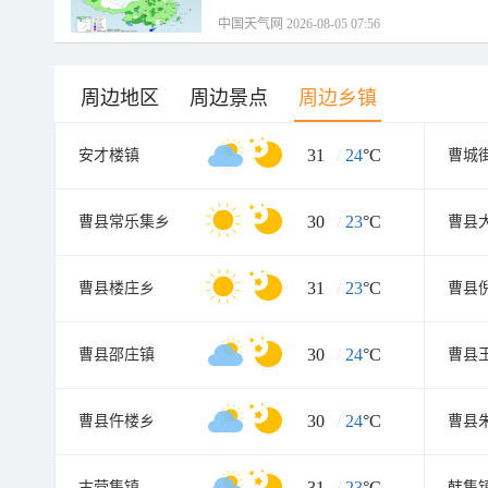
中国天气网 2026-08-05 07:56
周边地区
周边景点
周边乡镇
31
/
24
°C
安才楼镇
曹城
30
/
23
°C
曹县常乐集乡
曹县
31
/
23
°C
曹县楼庄乡
曹县
30
/
24
°C
曹县邵庄镇
曹县
30
/
24
°C
曹县仵楼乡
曹县
31
/
23
°C
古营集镇
韩集