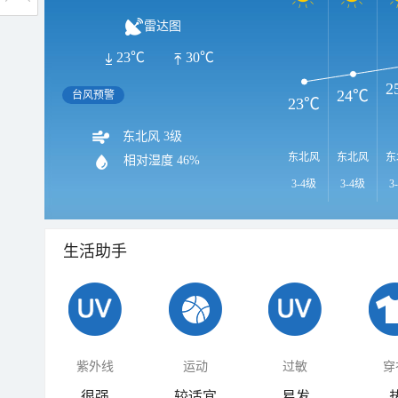
雷达图
23℃
30℃
2
24℃
台风预警
23℃
东北风 3级
东北风
东北风
东
相对湿度
46%
3-4级
3-4级
3
生活助手
紫外线
运动
过敏
穿
很强
较适宜
易发