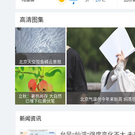
高清图集
北京天空现鱼鳞云景观
立秋：暑热尚存 大自然
北京气温创今年来新高 焖蒸
已埋下红黄伏笔
新闻资讯
台风“灿鸿”强度变化不大 