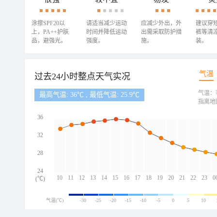
涂擦SPF20以
请适当减少运动
应减少外出，外
建议穿
上，PA++护肤
时间并降低运动
出需采取防护措
裤等清
品，避强光。
强度。
施。
装。
气温
过去24小时整点天气实况
气温：
最高气温: 36℃ , 最低气温: 25.9℃
指离地
36
32
28
24
10
11
12
13
14
15
16
17
18
19
20
21
22
23
0
(℃)
气温(℃)
-30
-25
-20
-15
-10
-5
0
5
10