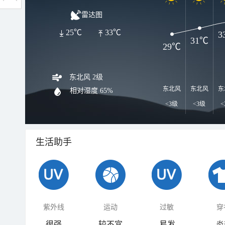
雷达图
25℃
33℃
3
31℃
29℃
东北风 2级
东北风
东北风
东
相对湿度
65%
<3级
<3级
<
生活助手
紫外线
运动
过敏
穿
很强
较不宜
易发
炎