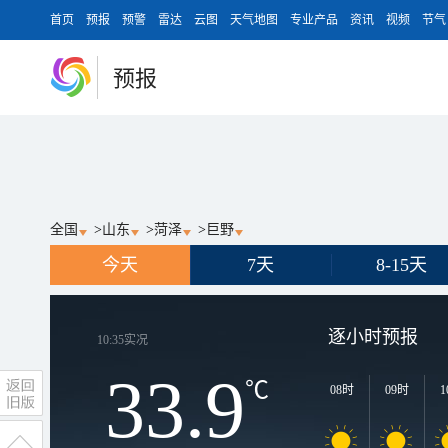
首页
预报
预警
雷达
云图
天气地图
专业产品
资讯
视频
节气
预报
全国
>
山东
>
菏泽
>
巨野
今天
7天
8-15天
逐小时预报
10:35
实况
33.9
℃
08时
09时
1