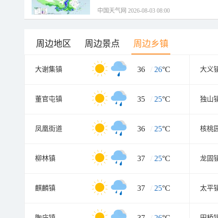
中国天气网 2026-08-03 08:00
周边地区
周边景点
周边乡镇
36
/
26
°C
大谢集镇
大义
35
/
25
°C
董官屯镇
独山
36
/
25
°C
凤凰街道
核桃
37
/
25
°C
柳林镇
龙固
37
/
25
°C
麒麟镇
太平
37
/
26
°C
陶庙镇
田桥