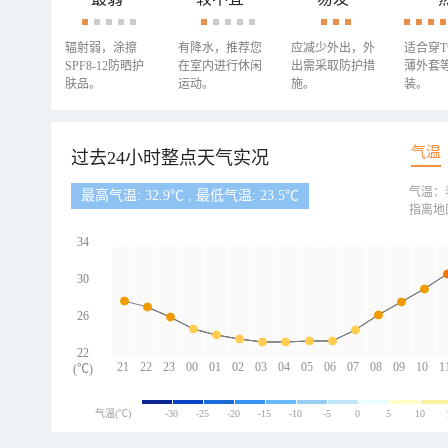
辐射弱，涂擦
有降水，推荐您
应减少外出，外
适合穿
SPF8-12防晒护
在室内进行休闲
出需采取防护措
薄外套
肤品。
运动。
施。
装。
气温
过去24小时整点天气实况
气温：
最高气温: 32.9℃ , 最低气温: 23.5℃
指离地
34
30
26
22
21
22
23
00
01
02
03
04
05
06
07
08
09
10
1
(℃)
气温(℃)
-30
-25
-20
-15
-10
-5
0
5
10