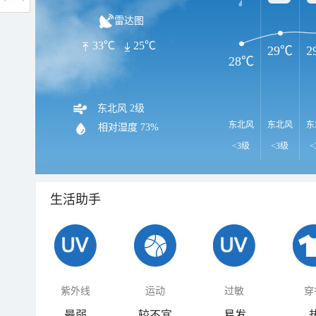
雷达图
33℃
25℃
29℃
2
28℃
东北风 2级
东北风
东北风
东
相对湿度
73%
<3级
<3级
<
生活助手
紫外线
运动
过敏
穿
最弱
较不宜
易发