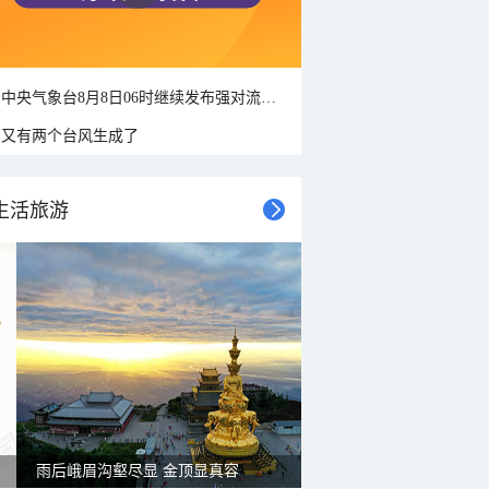
中央气象台8月8日06时继续发布强对流天气蓝色预警
又有两个台风生成了
生活旅游
雨后峨眉沟壑尽显 金顶显真容