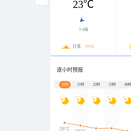
23
℃
3-4级
日落
19:02
逐小时预报
20时
21时
22时
23时
00
26°C