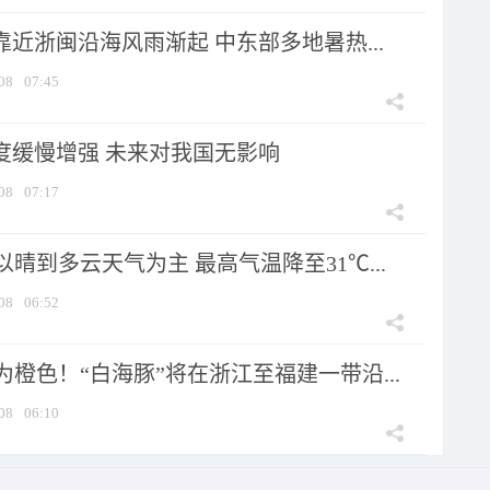
靠近浙闽沿海风雨渐起 中东部多地暑热...
08
07:45
强度缓慢增强 未来对我国无影响
08
07:17
晴到多云天气为主 最高气温降至31℃...
08
06:52
橙色！“白海豚”将在浙江至福建一带沿...
08
06:10