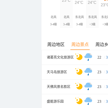
25°C
24°C
24°C
23°
北风
北风
东北风
东北风
东北
3-4级
3-4级
3-4级
<3级
<3
周边地区
周边景点
周边
22
/
3
诸葛亮文化旅游区
23
/
3
天马岛旅游区
23
/
3
天佛风景名胜区
23
/
3
盛能游乐园