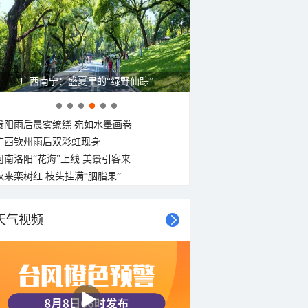
广西南宁：盛夏里的“绿野仙踪”
贵阳雨后晨雾缭绕 宛如水墨画卷
广西钦州雨后双彩虹现身
河南洛阳“花海”上线 美景引客来
秋来栾树红 枝头挂满“胭脂果”
天气视频