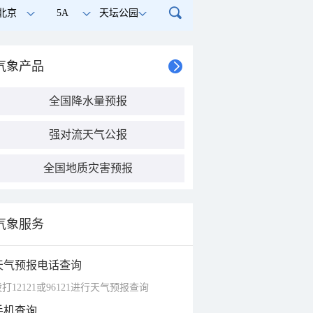
北京
5A
天坛公园
气象产品
全国降水量预报
强对流天气公报
全国地质灾害预报
气象服务
天气预报电话查询
打12121或96121进行天气预报查询
手机查询