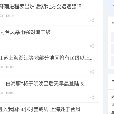
 降雨进程表出炉 后期北方会遭遇强降...
08
13:19
为台风暴雨强对流三级
苏上海浙江等地部分地区将有10级以上...
08
10:05
“白海豚”将于明晚至后天早晨登陆 5...
08
10:05
拨
进入我国24小时警戒线 上海处于台风...