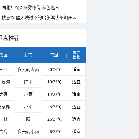
湖北神农架晨雾缭绕 秋色迷人
秋意浓 蓝天映衬下的哈尔滨伏尔加庄园
景点推荐
旅游
景区
天气
气温
指数
三亚
多云转大雨
26/30℃
适宜
九寨沟
阵雨
19/32℃
适宜
大理
小雨
14/22℃
适宜
张家界
小雨
25/33℃
适宜
桂林
晴
26/37℃
适宜
青岛
多云转小雨
26/32℃
适宜