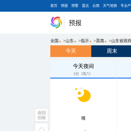
首页
预报
预警
雷达
云图
天气地图
专业产
预报
全国
>
山东
>
临沂
>
莒南
>
山东省政府
今天
周末
今天夜间
8日（周六）
晴