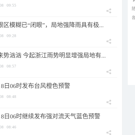
08
09:55
眼区模糊已“闭眼”，局地强降雨具有极...
08
09:28
来势汹汹 今起浙江雨势明显增强局地有...
08
08:57
8日06时发布台风橙色预警
08
08:48
月8日06时继续发布强对流天气蓝色预警
08
08:46