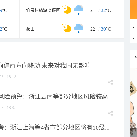
9
°C
21
/
32
°C
竹泉村旅游度假区
2
°C
22
/
30
°C
蒙山
将向偏西方向移动 未来对我国无影响
08
18:18
风险预警：浙江云南等部分地区风险较高
08
18:05
：浙江上海等4省市部分地区将有10级...