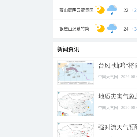
22
/
2
蒙山蒙阴云蒙景区
24
/
3
银雀山汉墓竹简博物馆
新闻资讯
台风“灿鸿”
中国天气网
2026-08-
地质灾害气象
中国天气网
2026-08-
强对流天气预警