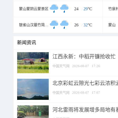
24
/
29
°C
蒙山蒙阴云蒙景区
竹泉
26
/
32
°C
银雀山汉墓竹简博物馆
蒙山
新闻资讯
江西永新：中稻开镰抢收忙
中国天气网
2026-08-07
17:26
北京彩虹云隙光七彩云浓积
中国天气网
2026-08-07
17:07
河北雷雨将发展增多局地有暴