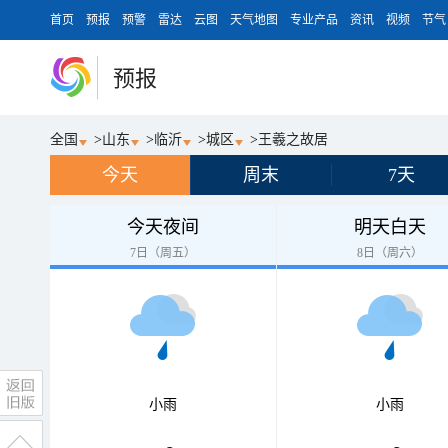
首页
预报
预警
雷达
云图
天气地图
专业产品
资讯
视频
节气
预报
全国
>
山东
>
临沂
>
城区
>
王羲之故居
今天
周末
7天
今天夜间
明天白天
7日（周五）
8日（周六）
小雨
小雨