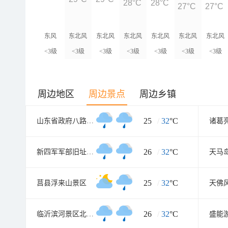
28°C
28°C
27°C
27°C
东风
东北风
东北风
东北风
东北风
东北风
东北风
<3级
<3级
<3级
<3级
<3级
<3级
<3级
周边地区
周边景点
周边乡镇
25
/
32
°C
山东省政府八路军115师司令部旧址
诸葛
26
/
32
°C
新四军军部旧址纪念馆
天马
25
/
32
°C
莒县浮来山景区
天佛
26
/
32
°C
临沂滨河景区北湖心岛
盛能