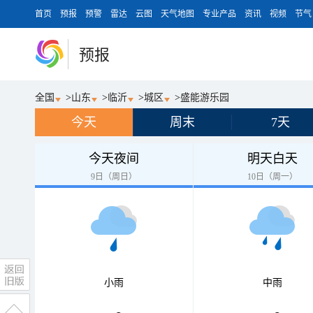
首页
预报
预警
雷达
云图
天气地图
专业产品
资讯
视频
节气
预报
全国
>
山东
>
临沂
>
城区
>
盛能游乐园
今天
周末
7天
今天夜间
明天白天
9日（周日）
10日（周一）
小雨
中雨