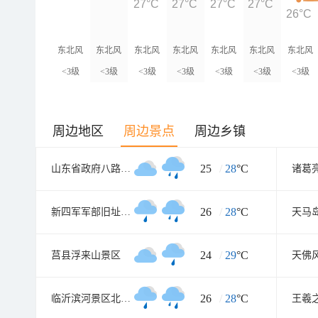
27°C
27°C
27°C
27°C
26°C
东北风
东北风
东北风
东北风
东北风
东北风
东北风
<3级
<3级
<3级
<3级
<3级
<3级
<3级
周边地区
周边景点
周边乡镇
25
/
28
°C
山东省政府八路军115师司令部旧址
诸葛
26
/
28
°C
新四军军部旧址纪念馆
天马
24
/
29
°C
莒县浮来山景区
天佛
26
/
28
°C
临沂滨河景区北湖心岛
王羲