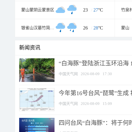
23
/
27
°C
蒙山蒙阴云蒙景区
竹泉
26
/
28
°C
银雀山汉墓竹简博物馆
蒙山
新闻资讯
“白海豚”登陆浙江玉环沿海 
中国天气网
2026-08-09
17:30
今年第16号台风“琵鹭”生成 
中国天气网
2026-08-09
15:09
四问台风“白海豚”：将于何时