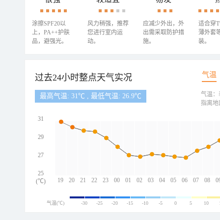
涂擦SPF20以
风力稍强，推荐
应减少外出，外
适合穿
上，PA++护肤
您进行室内运
出需采取防护措
薄外套
品，避强光。
动。
施。
装。
气温
过去24小时整点天气实况
气温：
最高气温: 31℃ , 最低气温: 26.9℃
指离地
31
29
27
25
19
20
21
22
23
00
01
02
03
04
05
06
07
08
0
(℃)
气温(℃)
-30
-25
-20
-15
-10
-5
0
5
10