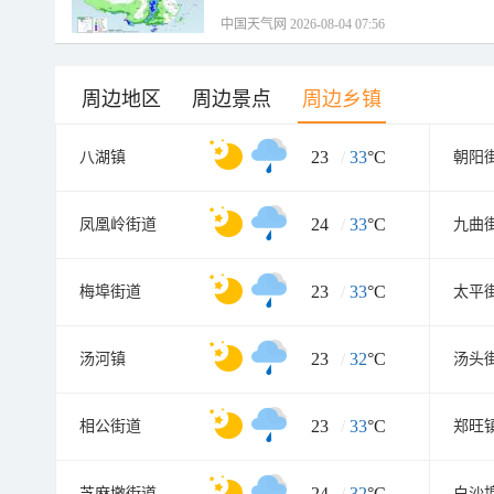
中国天气网 2026-08-04 07:56
周边地区
周边景点
周边乡镇
23
/
33
°C
八湖镇
朝阳
24
/
33
°C
凤凰岭街道
九曲
23
/
33
°C
梅埠街道
太平
23
/
32
°C
汤河镇
汤头
23
/
33
°C
相公街道
郑旺
24
/
32
°C
芝麻墩街道
白沙