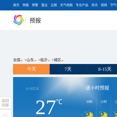
首页
预报
预警
雷达
云图
天气地图
专业产品
资讯
视频
节气
预报
全国
>
山东
>
临沂
>
城区
今天
7天
8-15天
逐小时预报
19:30
实况
27
℃
20时
21时
2