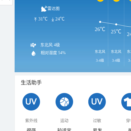
雷达图
31℃
24℃
26℃
25℃
2
东北风 4级
东北风
东北风
东
相对湿度
54%
3-4级
3-4级
3
生活助手
紫外线
运动
过敏
穿
很强
较适宜
易发