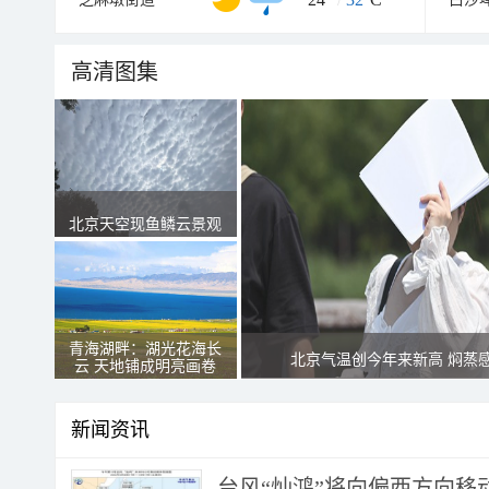
高清图集
北京天空现鱼鳞云景观
青海湖畔：湖光花海长
北京气温创今年来新高 焖蒸
云 天地铺成明亮画卷
新闻资讯
台风“灿鸿”将向偏西方向移