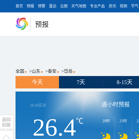
首页
预报
预警
雷达
云图
天气地图
专业产品
资讯
视频
节气
预报
全国
>
山东
>
泰安
>
岱岳
今天
7天
8-15天
逐小时预报
20:20
实况
26.4
℃
20时
21时
2