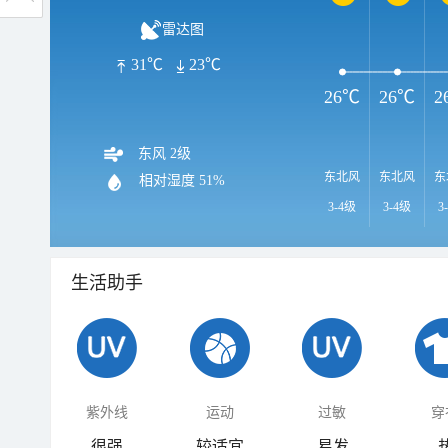
雷达图
31℃
23℃
26℃
26℃
2
东风 2级
东北风
东北风
东
相对湿度
51%
3-4级
3-4级
3
生活助手
紫外线
运动
过敏
穿
很强
较适宜
易发