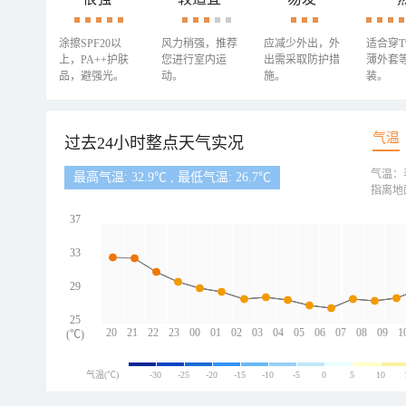
涂擦SPF20以
风力稍强，推荐
应减少外出，外
适合穿
上，PA++护肤
您进行室内运
出需采取防护措
薄外套
品，避强光。
动。
施。
装。
气温
过去24小时整点天气实况
气温：
最高气温: 32.9℃ , 最低气温: 26.7℃
指离地
37
33
29
25
20
21
22
23
00
01
02
03
04
05
06
07
08
09
1
(℃)
气温(℃)
-30
-25
-20
-15
-10
-5
0
5
10