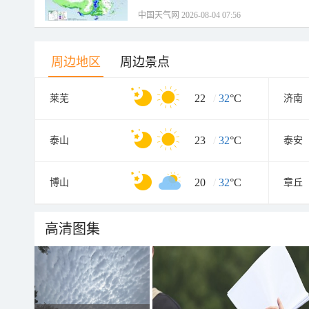
中国天气网 2026-08-04 07:56
周边地区
周边景点
22
/
32
°C
莱芜
济南
23
/
32
°C
泰山
泰安
20
/
32
°C
博山
章丘
高清图集