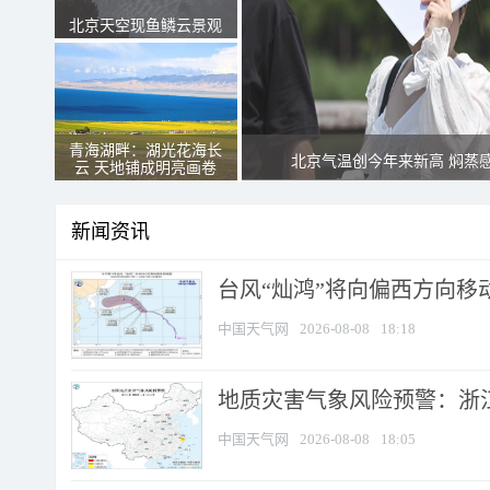
北京天空现鱼鳞云景观
青海湖畔：湖光花海长
北京气温创今年来新高 焖蒸
云 天地铺成明亮画卷
新闻资讯
台风“灿鸿”将向偏西方向移
中国天气网
2026-08-08
18:18
地质灾害气象风险预警：浙
中国天气网
2026-08-08
18:05