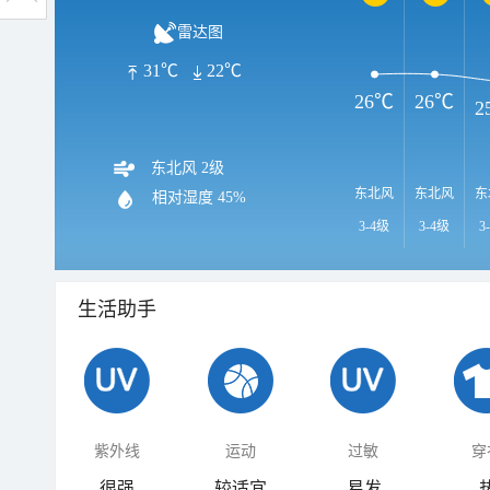
雷达图
31℃
22℃
26℃
26℃
2
东北风 2级
东北风
东北风
东
相对湿度
45%
3-4级
3-4级
3
生活助手
紫外线
运动
过敏
穿
很强
较适宜
易发