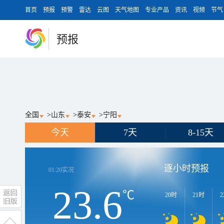
首页
预报
预警
雷达
云图
天气地图
专业产品
资讯
视频
节气
预报
全国
>
山东
>
泰安
>
宁阳
今天
7天
8-15天
逐小时预报
01:20
实况
23.6
℃
20时
21时
2