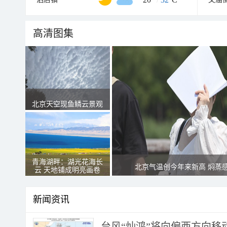
高清图集
北京天空现鱼鳞云景观
青海湖畔：湖光花海长
北京气温创今年来新高 焖蒸
云 天地铺成明亮画卷
新闻资讯
台风“灿鸿”将向偏西方向移