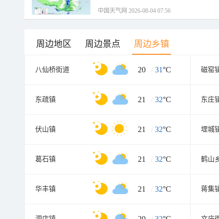
中国天气网 2026-08-04 07:56
周边地区
周边景点
周边乡镇
20
/
31
°C
八仙桥街道
磁窑
21
/
32
°C
东疏镇
东庄
21
/
32
°C
伏山镇
堽城
21
/
32
°C
葛石镇
鹤山
21
/
32
°C
华丰镇
蒋集
20
/
32
°C
泗店镇
文庙