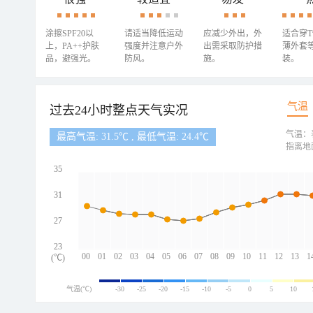
涂擦SPF20以
请适当降低运动
应减少外出，外
适合穿
上，PA++护肤
强度并注意户外
出需采取防护措
薄外套
品，避强光。
防风。
施。
装。
气温
过去24小时整点天气实况
气温：
最高气温: 31.5℃ , 最低气温: 24.4℃
指离地
35
31
27
23
00
01
02
03
04
05
06
07
08
09
10
11
12
13
1
(℃)
气温(℃)
-30
-25
-20
-15
-10
-5
0
5
10