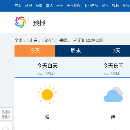
首页
预报
预警
雷达
云图
天气地图
专业产品
资讯
视频
节气
预报
全国
>
山东
>
济宁
>
曲阜
>
石门山森林公园
今天
周末
7天
今天白天
今天夜间
9日（周日）
9日（周日）
晴
阴