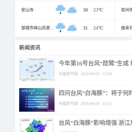
30
/
23
°C
安山寺
兖州
31
/
24
°C
邹城市峄山风景名胜区
新闻资讯
今年第16号台风“琵鹭”生成 
中国天气网
2026-08-09
15:09
四问台风“白海豚”：将于何时
中国天气网
2026-08-09
13:21
台风“白海豚”影响增强 浙江