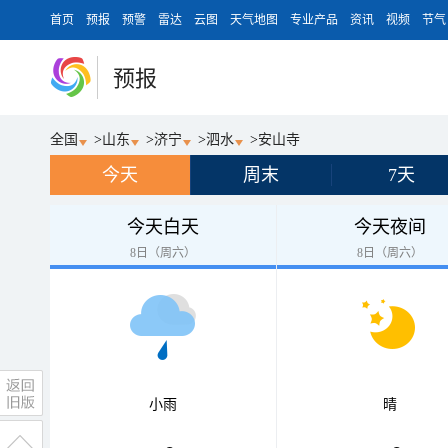
首页
预报
预警
雷达
云图
天气地图
专业产品
资讯
视频
节气
预报
全国
>
山东
>
济宁
>
泗水
>
安山寺
今天
周末
7天
今天白天
今天夜间
8日（周六）
8日（周六）
小雨
晴