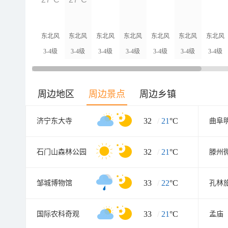
东北风
东北风
东北风
东北风
东北风
东北风
东北风
3-4级
3-4级
3-4级
3-4级
3-4级
3-4级
3-4级
周边地区
周边景点
周边乡镇
32
/
21
°C
济宁东大寺
曲阜
32
/
21
°C
石门山森林公园
33
/
22
°C
邹城博物馆
孔林
33
/
21
°C
国际农科奇观
孟庙