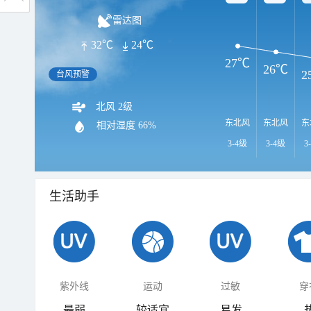
雷达图
32℃
24℃
27℃
26℃
2
台风预警
北风 2级
东北风
东北风
东
相对湿度
66%
3-4级
3-4级
3
生活助手
紫外线
运动
过敏
穿
最弱
较适宜
易发