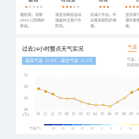
辐射弱，涂擦
请适当降低运动
应减少外出，外
适合穿
SPF8-12防晒护
强度并注意户外
出需采取防护措
薄外套
肤品。
防风。
施。
装。
气温
过去24小时整点天气实况
气温：
最高气温: 31.8℃ , 最低气温: 21.4℃
指离地
32
28
24
20
20
21
22
23
00
01
02
03
04
05
06
07
08
09
1
(℃)
气温(℃)
-30
-25
-20
-15
-10
-5
0
5
10