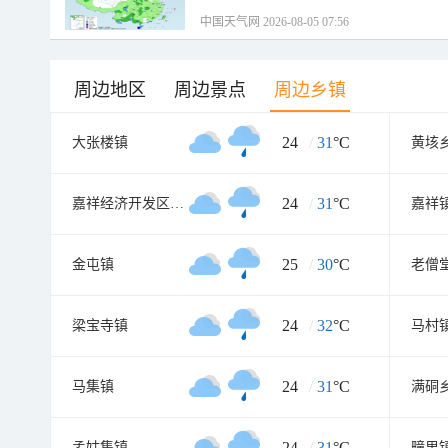
中国天气网 2026-08-05 07:56
周边地区
周边景点
周边乡镇
24
/
31
°C
大张楼镇
黄垓
24
/
31
°C
嘉祥经济开发区管理委员会
嘉祥
25
/
30
°C
金屯镇
老僧
24
/
32
°C
梁宝寺镇
马村
24
/
31
°C
马集镇
满硐
24
/
31
°C
孟姑集镇
疃里