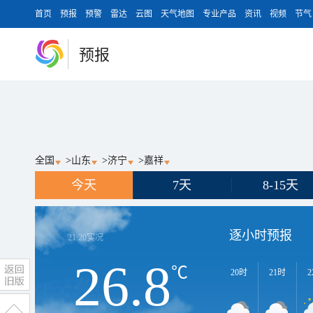
首页
预报
预警
雷达
云图
天气地图
专业产品
资讯
视频
节气
预报
全国
>
山东
>
济宁
>
嘉祥
今天
7天
8-15天
逐小时预报
21:20
实况
26.8
℃
20时
21时
2