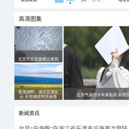
高清图集
北京天空现鱼鳞云景观
青海湖畔：湖光花海长
北京气温创今年来新高 焖蒸
云 天地铺成明亮画卷
新闻资讯
台风“白海豚”在浙江省乐清市沿海再次登陆