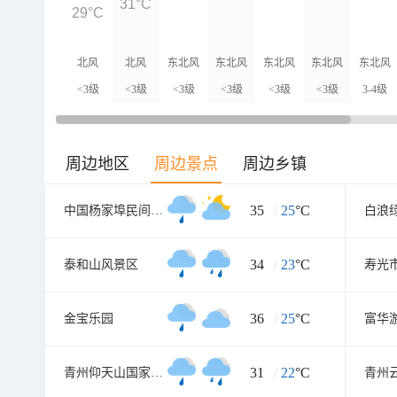
31°C
29°C
北风
北风
东北风
东北风
东北风
东北风
东北风
<3级
<3级
<3级
<3级
<3级
<3级
3-4级
周边地区
周边景点
周边乡镇
35
/
25
°C
中国杨家埠民间艺术大观园
白浪
34
/
23
°C
泰和山风景区
36
/
25
°C
金宝乐园
富华
31
/
22
°C
青州仰天山国家森林公园
青州