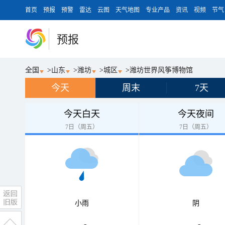
首页
预报
预警
雷达
云图
天气地图
专业产品
资讯
视频
节气
预报
全国
>
山东
>
潍坊
>
城区
>
潍坊世界风筝博物馆
今天
周末
7天
今天白天
今天夜间
7日（周五）
7日（周五）
小雨
阴