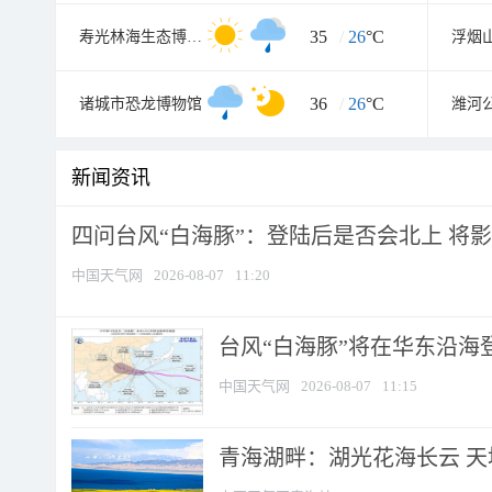
35
/
26
°C
寿光林海生态博览园
36
/
26
°C
诸城市恐龙博物馆
潍河
新闻资讯
四问台风“白海豚”：登陆后是否会北上 将影响
中国天气网
2026-08-07
11:20
台风“白海豚”将在华东沿海
中国天气网
2026-08-07
11:15
青海湖畔：湖光花海长云 