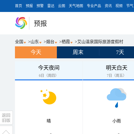
首页
预报
预警
雷达
云图
天气地图
专业产品
资讯
视频
节气
预报
全国
>
山东
>
烟台
>
栖霞
>
艾山温泉国际旅游度假村
今天
周末
7天
今天夜间
明天白天
6日（周四）
7日（周五）
晴
小雨