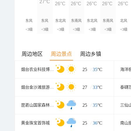
27°C
26°C
26°C
26°C
26°C
26°C
东风
东风
东北风
东南风
东北风
东南风
北风
<3级
<3级
<3级
<3级
<3级
<3级
<3级
周边地区
周边景点
周边乡镇
25
/
35
°C
烟台农业科技博览园
海洋
27
/
33
°C
烟台金沙滩旅游度假区
泰礴
25
/
35
°C
昆嵛山国家森林公园
三仙
25
/
36
°C
黄金珠宝首饰城
南山