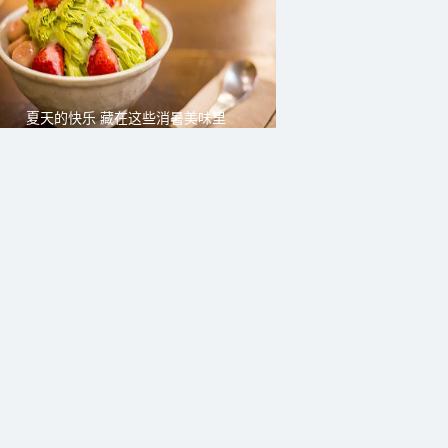
夏天的快乐 藏在这些消暑美味里
贵阳雨后晨雾缭绕 宛如水墨画卷
广西钦州雨后双彩虹现身
河南洛阳“花海”上线 美景引客来
秋来栾树红 枝头挂满“胭脂果”
天气视频