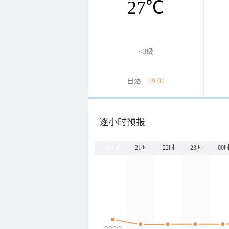
27
℃
<3级
日落
19:01
逐小时预报
20时
21时
22时
23时
00