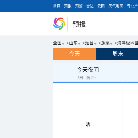
首页
预报
预警
雷达
云图
天气地图
专业产
预报
全国
>
山东
>
烟台
>
蓬莱
>
海洋极地
今天
周末
今天夜间
6日（周四）
晴