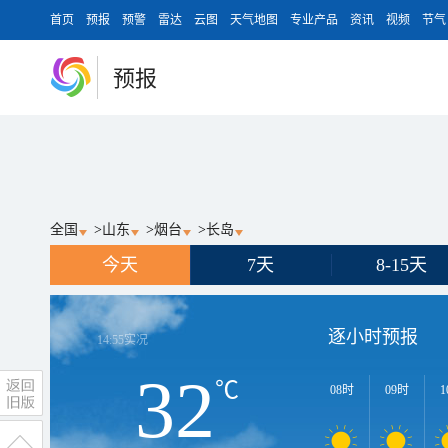
首页
预报
预警
雷达
云图
天气地图
专业产品
资讯
视频
节气
预报
全国
>
山东
>
烟台
>
长岛
今天
7天
8-15天
逐小时预报
14:55
实况
32
℃
08时
09时
1