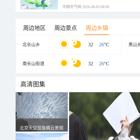
中国天气网 2026-08-03 08:00
周边地区
周边景点
周边乡镇
32
/
26
°C
北长山乡
黑山
32
/
26
°C
南长山街道
高清图集
北京天空现鱼鳞云景观