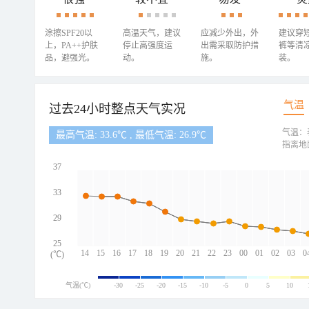
涂擦SPF20以
高温天气，建议
应减少外出，外
建议穿
上，PA++护肤
停止高强度运
出需采取防护措
裤等清
品，避强光。
动。
施。
装。
气温
过去24小时整点天气实况
气温：
最高气温: 33.6℃ , 最低气温: 26.9℃
指离地
37
33
29
25
14
15
16
17
18
19
20
21
22
23
00
01
02
03
0
(℃)
气温(℃)
-30
-25
-20
-15
-10
-5
0
5
10