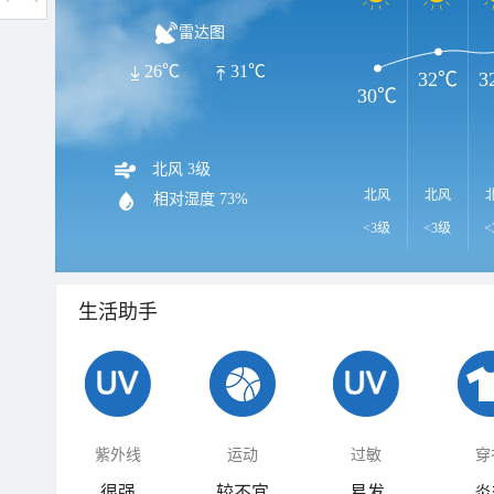
雷达图
26℃
31℃
32℃
3
30℃
北风 3级
北风
北风
相对湿度
73%
<3级
<3级
<
生活助手
紫外线
运动
过敏
穿
很强
较不宜
易发
炎