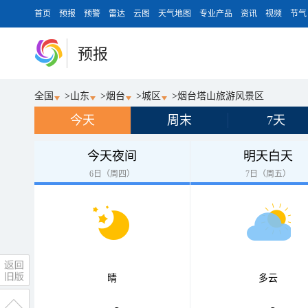
首页
预报
预警
雷达
云图
天气地图
专业产品
资讯
视频
节气
预报
全国
>
山东
>
烟台
>
城区
>
烟台塔山旅游风景区
今天
周末
7天
今天夜间
明天白天
6日（周四）
7日（周五）
晴
多云