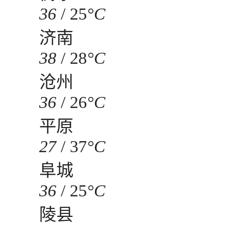
36
/
25
°C
济南
38
/
28
°C
沧州
36
/
26
°C
平原
27
/
37
°C
阜城
36
/
25
°C
陵县