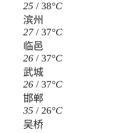
25
/
38
°C
滨州
27
/
37
°C
临邑
26
/
37
°C
武城
26
/
37
°C
邯郸
35
/
26
°C
吴桥