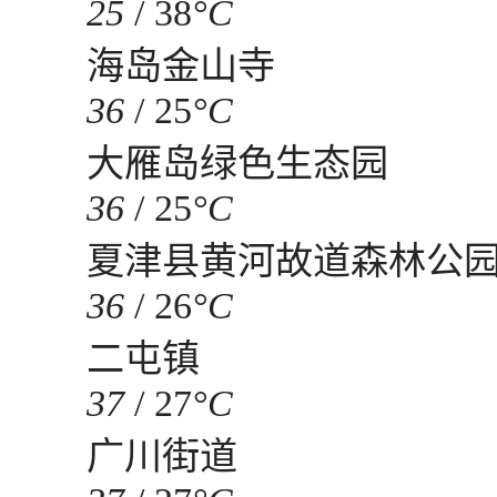
25
/
38
°C
海岛金山寺
36
/
25
°C
大雁岛绿色生态园
36
/
25
°C
夏津县黄河故道森林公
36
/
26
°C
二屯镇
37
/
27
°C
广川街道