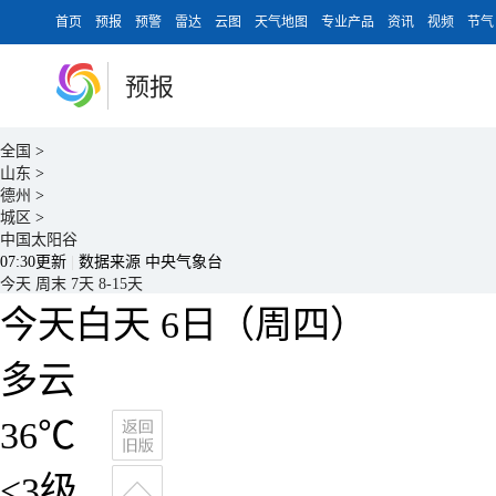
首页
预报
预警
雷达
云图
天气地图
专业产品
资讯
视频
节气
预报
全国
>
山东
>
德州
>
城区
>
中国太阳谷
07:30更新
|
数据来源 中央气象台
今天
周末
7天
8-15天
今天白天
6日（周四）
多云
36
℃
<3级