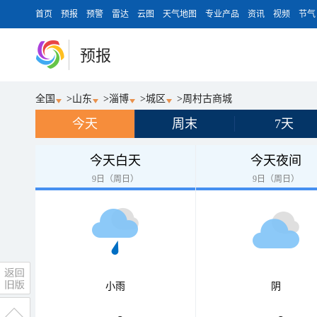
首页
预报
预警
雷达
云图
天气地图
专业产品
资讯
视频
节气
预报
全国
>
山东
>
淄博
>
城区
>
周村古商城
今天
周末
7天
今天白天
今天夜间
9日（周日）
9日（周日）
小雨
阴