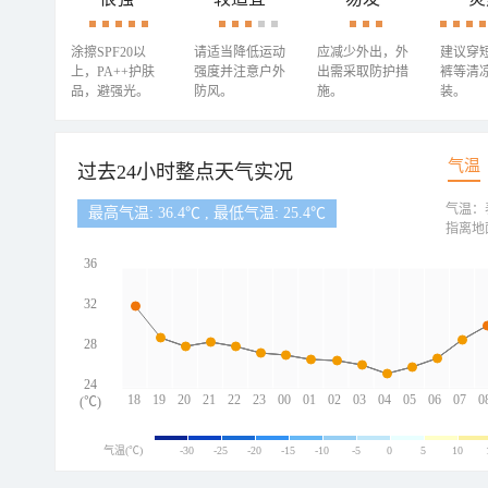
涂擦SPF20以
请适当降低运动
应减少外出，外
建议穿
上，PA++护肤
强度并注意户外
出需采取防护措
裤等清
品，避强光。
防风。
施。
装。
气温
过去24小时整点天气实况
气温：
最高气温: 36.4℃ , 最低气温: 25.4℃
指离地
36
32
28
24
18
19
20
21
22
23
00
01
02
03
04
05
06
07
0
(℃)
气温(℃)
-30
-25
-20
-15
-10
-5
0
5
10