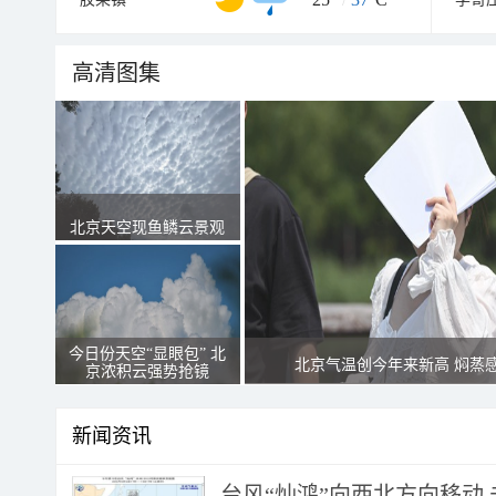
高清图集
北京天空现鱼鳞云景观
今日份天空“显眼包” 北
北京气温创今年来新高 焖蒸
京浓积云强势抢镜
新闻资讯
台风“灿鸿”向西北方向移动