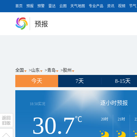
首页
预报
预警
雷达
云图
天气地图
专业产品
资讯
视频
节气
预报
全国
>
山东
>
青岛
>
胶州
今天
7天
8-15天
逐小时预报
18:50
实况
30.7
℃
20时
21时
2