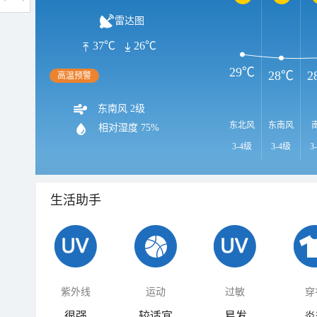
雷达图
37℃
26℃
29℃
28℃
2
高温预警
东南风 2级
东北风
东南风
相对湿度
75%
3-4级
3-4级
3
生活助手
紫外线
运动
过敏
穿
很强
较适宜
易发
炎