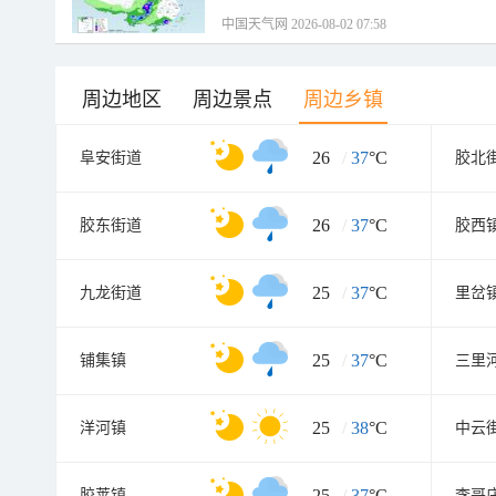
中国天气网 2026-08-02 07:58
周边地区
周边景点
周边乡镇
26
/
37
°C
阜安街道
胶北
26
/
37
°C
胶东街道
胶西
25
/
37
°C
九龙街道
里岔
25
/
37
°C
铺集镇
三里
25
/
38
°C
洋河镇
中云
25
/
37
°C
胶莱镇
李哥