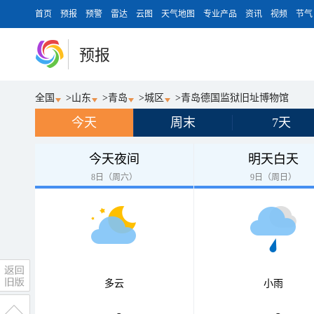
首页
预报
预警
雷达
云图
天气地图
专业产品
资讯
视频
节气
预报
全国
>
山东
>
青岛
>
城区
>
青岛德国监狱旧址博物馆
今天
周末
7天
今天夜间
明天白天
8日（周六）
9日（周日）
多云
小雨