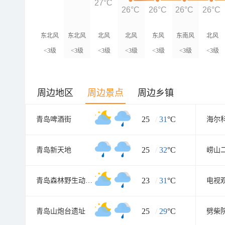
27°C
26°C
26°C
26°C
26°C
东北风
东北风
北风
北风
东风
东南风
北风
<3级
<3级
<3级
<3级
<3级
<3级
<3级
周边地区
周边景点
周边乡镇
25
/
31
°C
青岛啤酒街
海尔
25
/
32
°C
青岛新天地
崂山
23
/
31
°C
青岛森林野生动物世界
电视
25
/
29
°C
青岛山炮台遗址
劈柴