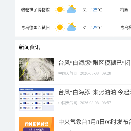
31
/
25
°C
骆驼祥子博物馆
梅园
31
/
25
°C
青岛德国监狱旧址博物馆
青岛
新闻资讯
台风“白海豚”眼区模糊已“闭
中国天气网
2026-08-08
09:28
台风“白海豚”来势汹汹 今起
中国天气网
2026-08-08
08:57
中央气象台8月8日06时发