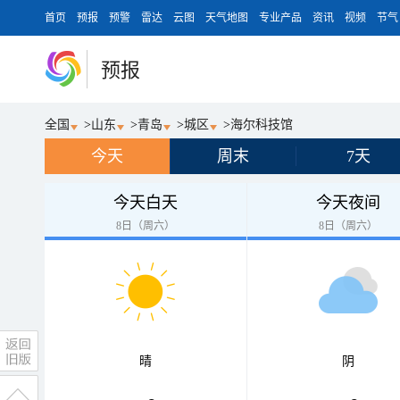
首页
预报
预警
雷达
云图
天气地图
专业产品
资讯
视频
节气
预报
全国
>
山东
>
青岛
>
城区
>
海尔科技馆
今天
周末
7天
今天白天
今天夜间
8日（周六）
8日（周六）
晴
阴