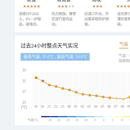
涂擦SPF20以
风力稍强，推荐
应减少外出，外
适合穿
上，PA++护肤
您进行室内运
出需采取防护措
薄外套
品，避强光。
动。
施。
装。
气温
过去24小时整点天气实况
气温：
最高气温: 32.6℃ , 最低气温: 24.6℃
指离地
35
31
27
23
19
20
21
22
23
00
01
02
03
04
05
06
07
08
0
(℃)
气温(℃)
-30
-25
-20
-15
-10
-5
0
5
10