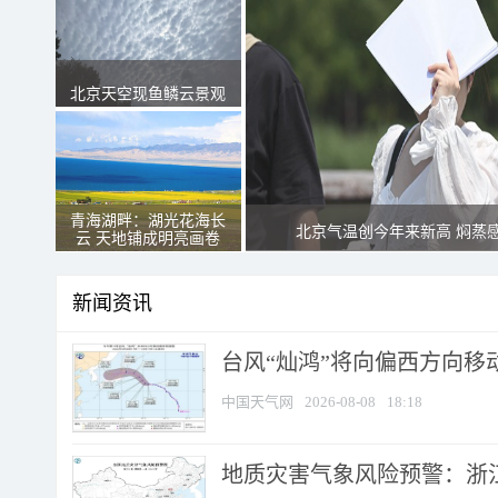
北京天空现鱼鳞云景观
青海湖畔：湖光花海长
北京气温创今年来新高 焖蒸
云 天地铺成明亮画卷
新闻资讯
台风“灿鸿”将向偏西方向移
中国天气网
2026-08-08
18:18
地质灾害气象风险预警：浙