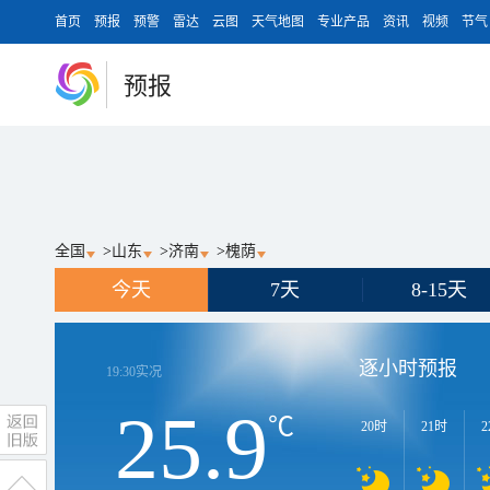
首页
预报
预警
雷达
云图
天气地图
专业产品
资讯
视频
节气
预报
全国
>
山东
>
济南
>
槐荫
今天
7天
8-15天
逐小时预报
19:30
实况
25.9
℃
20时
21时
2