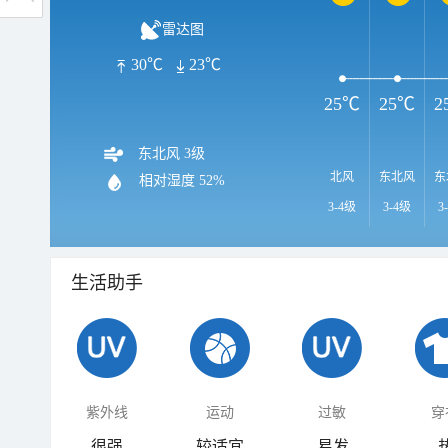
雷达图
30℃
23℃
25℃
25℃
2
东北风 3级
北风
东北风
东
相对湿度
52%
3-4级
3-4级
3
生活助手
紫外线
运动
过敏
穿
很强
较适宜
易发