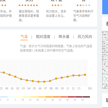
少外出，外
建议穿短衫、短
风力较大，洗车
气象条件有利于
采取防护措
裤等清凉夏季服
后会蒙上灰尘。
空气污染物扩
装。
散。
气温
相对湿度
降水量
风力风向
气温：表示大气冷热程度的物理量，气象上给出的气温是
指离地面1.5米高度上百叶箱中的空气温度。
(h)
23
00
01
02
03
04
05
06
07
08
09
10
11
12
13
-5
0
5
10
15
20
25
30
35
40
45
50