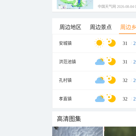
中国天气网 2026-08-04 0
周边地区
周边景点
周边
31
/
2
安城镇
31
/
2
洪范池镇
32
/
2
孔村镇
32
/
2
孝直镇
高清图集