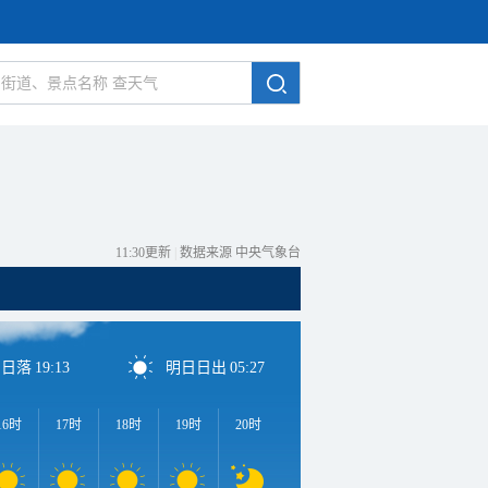
11:30更新
|
数据来源 中央气象台
日日落
19:13
明日日出
05:27
16时
17时
18时
19时
20时
21时
22时
23时
0