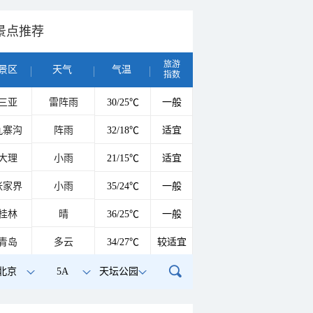
景点推荐
旅游
景区
天气
气温
指数
三亚
雷阵雨
30/25℃
一般
九寨沟
阵雨
32/18℃
适宜
大理
小雨
21/15℃
适宜
张家界
小雨
35/24℃
一般
桂林
晴
36/25℃
一般
青岛
多云
34/27℃
较适宜
北京
5A
天坛公园