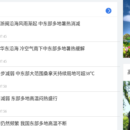
近浙闽沿海风雨渐起 中东部多地暑热消减
7:45
近华东沿海 冷空气南下中东部多地暑热缓解
7:45
步减弱 中东部大范围桑拿天持续局地可超38℃
7:50
减弱 东部多地高温闷热盛行
7:56
仍然频繁 我国东部多地高温不断