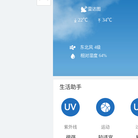
雷达图
22℃
34℃
东北风 4级
相对湿度
64%
生活助手
紫外线
运动
很强
较适宜