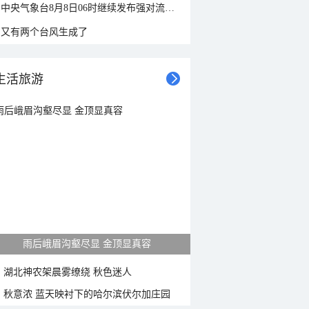
中央气象台8月8日06时继续发布强对流天气蓝色预警
又有两个台风生成了
生活旅游
雨后峨眉沟壑尽显 金顶显真容
湖北神农架晨雾缭绕 秋色迷人
秋意浓 蓝天映衬下的哈尔滨伏尔加庄园