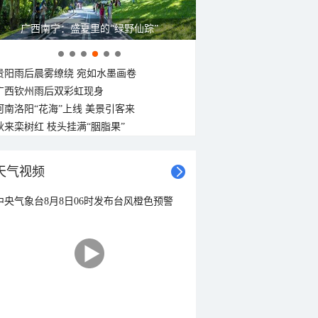
广西南宁：盛夏里的“绿野仙踪”
贵阳雨后晨雾缭绕 宛如水墨画卷
广西钦州雨后双彩虹现身
河南洛阳“花海”上线 美景引客来
秋来栾树红 枝头挂满“胭脂果”
天气视频