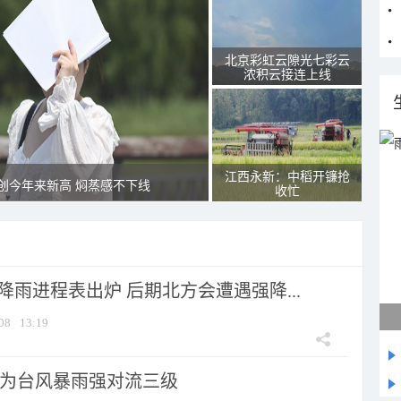
北京彩虹云隙光七彩云
浓积云接连上线
江西永新：中稻开镰抢
创今年来新高 焖蒸感不下线
收忙
 降雨进程表出炉 后期北方会遭遇强降...
08
13:19
为台风暴雨强对流三级