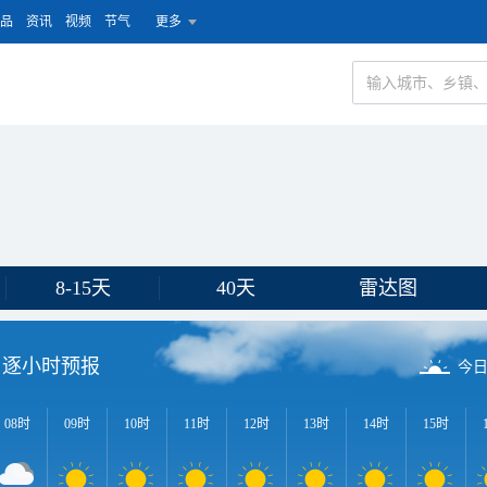
品
资讯
视频
节气
更多
8-15天
40天
雷达图
逐小时预报
今
08时
09时
10时
11时
12时
13时
14时
15时