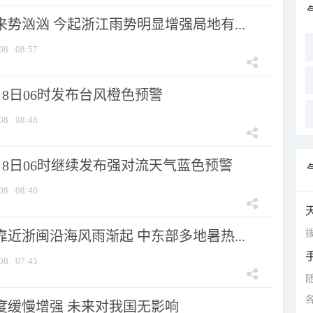
来势汹汹 今起浙江雨势明显增强局地有...
08
08:57
8日06时发布台风橙色预警
08
08:48
月8日06时继续发布强对流天气蓝色预警
08
08:46
拨
靠近浙闽沿海风雨渐起 中东部多地暑热...
08
07:45
强度缓慢增强 未来对我国无影响