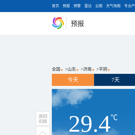
首页
预报
预警
雷达
云图
天气地图
专业产
预报
全国
>
山东
>
济南
>
平阴
今天
7天
14:15
实况
29.4
℃