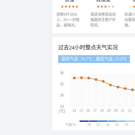
涂擦SPF20以
请适当降低运动
应减
上，PA++护肤
强度并注意户外
出需
品，避强光。
防风。
施。
过去24小时整点天气实况
最高气温: 34.7℃ , 最低气温: 25.8℃
36
32
28
24
14
15
16
17
18
19
20
21
22
(℃)
气温(℃)
-30
-25
-20
-15
-10