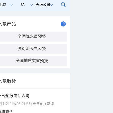
北京
5A
天坛公园
气象产品
全国降水量预报
强对流天气公报
全国地质灾害预报
气象服务
天气预报电话查询
打12121或96121进行天气预报查询
手机查询