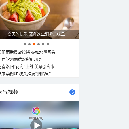
23°C
22°C
21°C
21°C
21°C
20°C
20°C
20°C
东北风
北风
北风
东北风
西北风
北风
北风
西北风
<3级
<3级
<3级
<3级
<3级
<3级
<3级
<3级
夏天的快乐 藏在这些消暑美味里
贵阳雨后晨雾缭绕 宛如水墨画卷
广西钦州雨后双彩虹现身
河南洛阳“花海”上线 美景引客来
秋来栾树红 枝头挂满“胭脂果”
天气视频