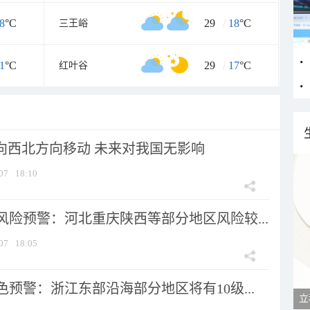
8
°C
29
/
18
°C
三王峪
1
°C
29
/
17
°C
红叶谷
将向西北方向移动 未来对我国无影响
07
18:10
风险预警：河北重庆陕西等部分地区风险较...
07
18:05
预警：浙江东部沿海部分地区将有10级...
立