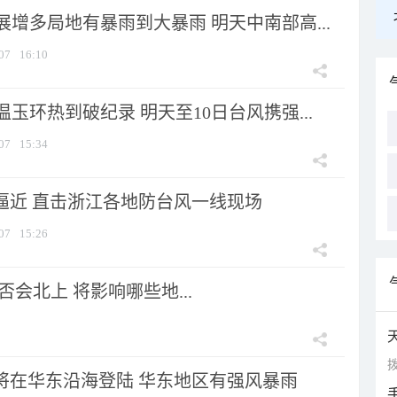
增多局地有暴雨到大暴雨 明天中南部高...
07
16:10
玉环热到破纪录 明天至10日台风携强...
07
15:34
”逼近 直击浙江各地防台风一线现场
07
15:26
会北上 将影响哪些地...
拨
”将在华东沿海登陆 华东地区有强风暴雨