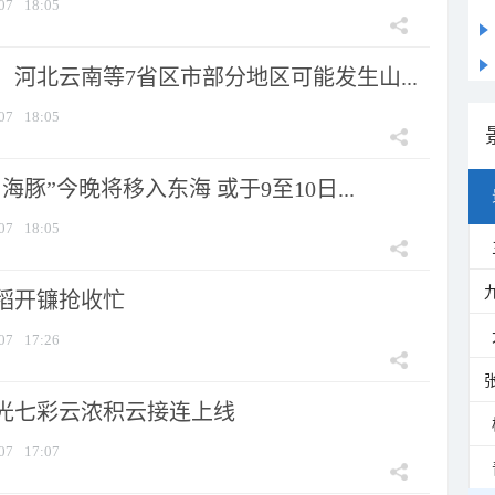
07
18:05
河北云南等7省区市部分地区可能发生山...
07
18:05
海豚”今晚将移入东海 或于9至10日...
07
18:05
稻开镰抢收忙
07
17:26
光七彩云浓积云接连上线
07
17:07