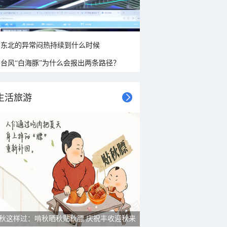
东北的异常闷热持续到什么时候
台风“白海豚”为什么会报出两条路径？
生活旅游
秋这样过：啃秋晒秋贴秋膘 庆祝丰收迎秋来