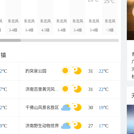
25°C
24°C
风
东北风
东北风
东北风
东北风
东北风
东北风
东北风
东北风
级
3-4级
3-4级
4-5级
3-4级
3-4级
3-4级
<3级
<3级
乡镇
2
°C
31
/
22
°C
趵突泉公园
7
°C
31
/
22
°C
济南百里黄河风景区东区
2
°C
30
/
19
°C
千佛山风景名胜区
9
°C
27
/
17
°C
济南野生动物世界