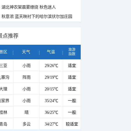
湖北神农架晨雾缭绕 秋色迷人
秋意浓 蓝天映衬下的哈尔滨伏尔加庄园
景点推荐
旅游
景区
天气
气温
指数
三亚
小雨
29/26℃
适宜
九寨沟
阵雨
29/19℃
适宜
大理
小雨
20/15℃
适宜
张家界
小雨
35/24℃
一般
桂林
晴
36/25℃
一般
青岛
多云
34/27℃
较适宜