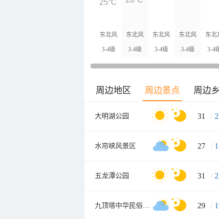
25°C
东北风
东北风
东北风
东北风
东北
3-4级
3-4级
3-4级
3-4级
3-4
周边地区
周边景点
周边
31
/
2
大明湖公园
27
/
1
水帘峡风景区
31
/
2
五龙潭公园
29
/
1
九顶塔中华民俗欢乐园