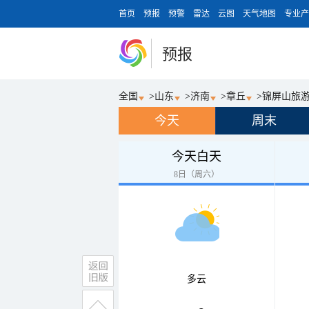
首页
预报
预警
雷达
云图
天气地图
专业产
预报
全国
>
山东
>
济南
>
章丘
>
锦屏山旅
今天
周末
今天白天
8日（周六）
多云