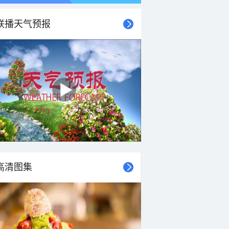
联播天气预报
21时
22时
23时
00时
01时
02时
03时
04时
高清图集