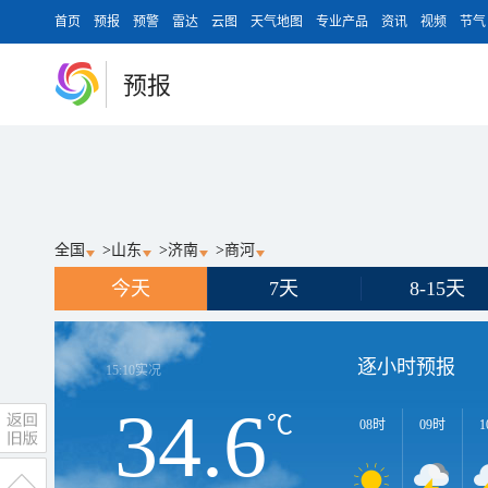
首页
预报
预警
雷达
云图
天气地图
专业产品
资讯
视频
节气
预报
全国
>
山东
>
济南
>
商河
今天
7天
8-15天
逐小时预报
15:10
实况
34.6
℃
08时
09时
1