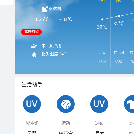
雷达图
25℃
33℃
3
32℃
30℃
高温预警
东北风 2级
北风
东北风
东
相对湿度
64%
<3级
<3级
3
生活助手
紫外线
运动
过敏
穿
最弱
较不宜
易发
炎