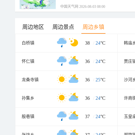
中国天气网 2026-08-03 08:00
周边地区
周边景点
周边乡镇
38
/
24
°C
白桥镇
韩庙
36
/
24
°C
怀仁镇
贾庄
36
/
25
°C
龙桑寺镇
沙河
36
/
24
°C
孙集乡
许商
37
/
24
°C
殷巷镇
玉皇
37
/
24
°C
张坊乡
郑路