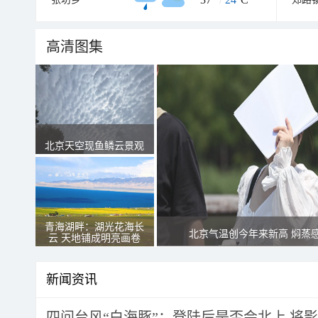
高清图集
北京天空现鱼鳞云景观
青海湖畔：湖光花海长
北京气温创今年来新高 焖蒸
云 天地铺成明亮画卷
新闻资讯
四问台风“白海豚”：登陆后是否会北上 将影响