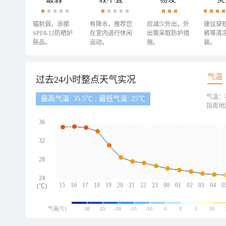
辐射弱，涂擦
有降水，推荐您
应减少外出，外
建议穿
SPF8-12防晒护
在室内进行休闲
出需采取防护措
裤等清
肤品。
运动。
施。
装。
气温
过去24小时整点天气实况
气温：
最高气温: 35.5℃ , 最低气温: 25℃
指离地
36
32
28
24
15
16
17
18
19
20
21
22
23
00
01
02
03
04
0
(℃)
气温(℃)
-30
-25
-20
-15
-10
-5
0
5
10