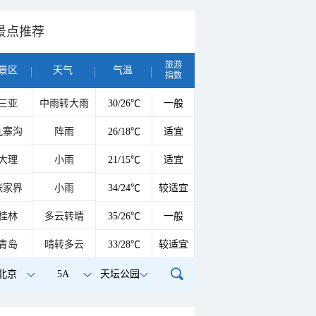
景点推荐
旅游
景区
天气
气温
指数
三亚
中雨转大雨
30/26℃
一般
九寨沟
阵雨
26/18℃
适宜
大理
小雨
21/15℃
适宜
张家界
小雨
34/24℃
较适宜
桂林
多云转晴
35/26℃
一般
青岛
晴转多云
33/28℃
较适宜
北京
5A
天坛公园