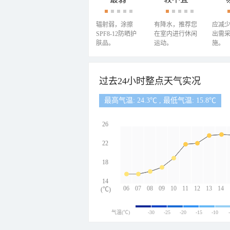
辐射弱，涂擦
有降水，推荐您
应减
SPF8-12防晒护
在室内进行休闲
出需
肤品。
运动。
施。
过去24小时整点天气实况
最高气温: 24.3℃ , 最低气温: 15.8℃
26
22
18
14
06
07
08
09
10
11
12
13
14
(℃)
气温(℃)
-30
-25
-20
-15
-10