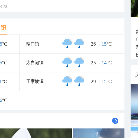
7:58
乡镇
5
°C
26
/
15
°C
靖口镇
5
°C
25
/
14
°C
太白河镇
1
°C
29
/
15
°C
王家堎镇
6
°C