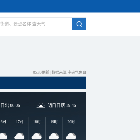
05:30更新
|
数据来源 中央气象台
日日出
06:06
明日日落
19:46
16时
17时
18时
19时
20时
21时
22时
23时
0