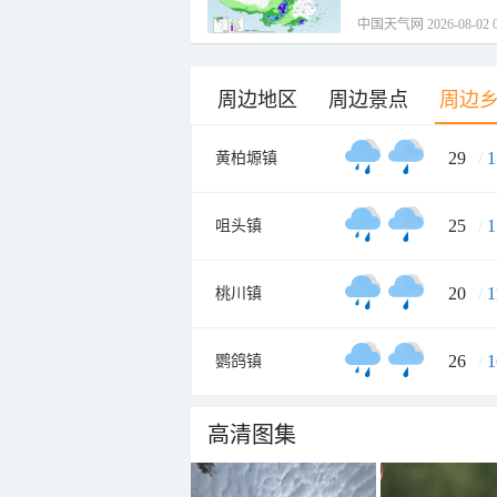
中国天气网 2026-08-02 0
周边地区
周边景点
周边
29
/
1
黄柏塬镇
25
/
1
咀头镇
20
/
1
桃川镇
26
/
1
鹦鸽镇
高清图集