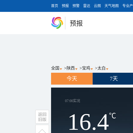
首页
预报
预警
雷达
云图
天气地图
专业产
预报
全国
>
陕西
>
宝鸡
>
太白
今天
7天
07:00
实况
16.4
℃