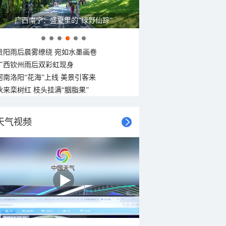
广西南宁：盛夏里的“绿野仙踪”
贵阳雨后晨雾缭绕 宛如水墨画卷
广西钦州雨后双彩虹现身
河南洛阳“花海”上线 美景引客来
秋来栾树红 枝头挂满“胭脂果”
天气视频