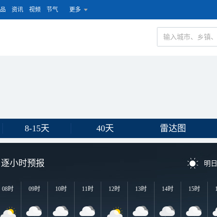
品
资讯
视频
节气
更多
8-15天
40天
雷达图
逐小时预报
明
08时
09时
10时
11时
12时
13时
14时
15时