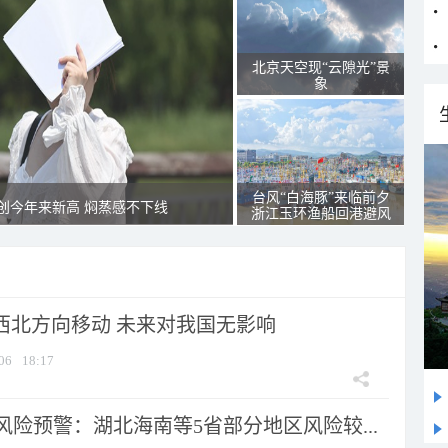
北京天空现“云隙光”景
象
台风“白海豚”来临前夕
创今年来新高 焖蒸感不下线
浙江玉环渔船回港避风
向西北方向移动 未来对我国无影响
06
18:17
险预警：湖北海南等5省部分地区风险较...