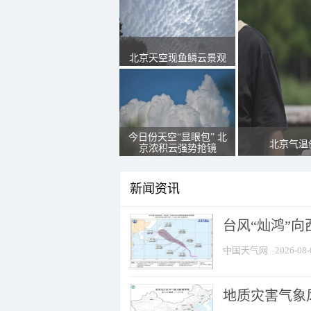
北京天空现鱼鳞云景观
今日份天空“显眼包” 北
北京气温
京浓积云强势抢镜
新闻资讯
台风“灿鸿”
中国天气网
2026-08-
地质灾害气象风