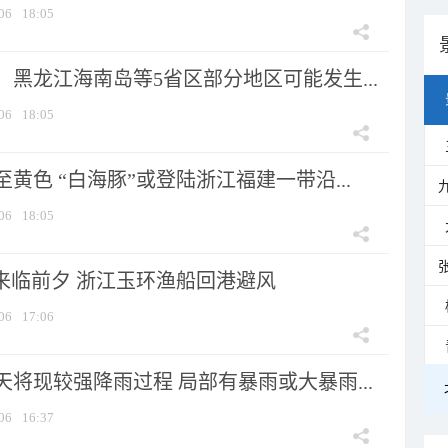
06
18:05
黑龙江海南岛等5省区部分地区可能发生...
06
18:05
黄色 “白海豚”或登陆浙江福建一带沿...
06
18:05
”来临前夕 浙江玉环渔船回港避风
06
17:06
将现较强降雨过程 局部有暴雨或大暴雨...
06
16:37