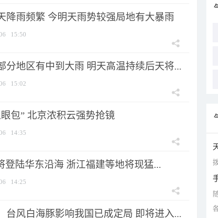
天降雨频繁 今明天雨势较强局地有大暴雨
06
15:50
分地区有中到大雨 明天高温持续后天将...
06
15:02
显眼包” 北京浓积云强势抢镜
06
14:35
拨
将登陆华东沿海 浙江福建等地将现猛...
06
14:25
台风白海豚影响我国已成定局 即将进入...