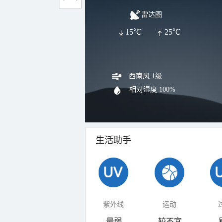
雷达图
15℃
25℃
西南风 1级
相对湿度
100%
生活助手
紫外线
运动
最弱
较不宜