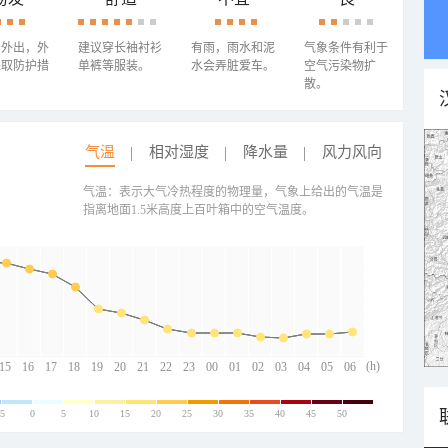
少外出，外
建议穿长袖衬衫
有雨，雨水和泥
气象条件有利于
采取防护措
单裤等服装。
水会弄脏爱车。
空气污染物扩
散。
气温
相对湿度
降水量
风力风向
气温：表示大气冷热程度的物理量，气象上给出的气温是
指离地面1.5米高度上百叶箱中的空气温度。
(h)
15
16
17
18
19
20
21
22
23
00
01
02
03
04
05
06
-5
0
5
10
15
20
25
30
35
40
45
50