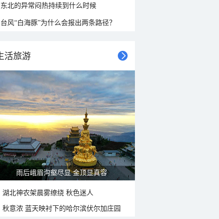
东北的异常闷热持续到什么时候
台风“白海豚”为什么会报出两条路径？
生活旅游
雨后峨眉沟壑尽显 金顶显真容
湖北神农架晨雾缭绕 秋色迷人
秋意浓 蓝天映衬下的哈尔滨伏尔加庄园